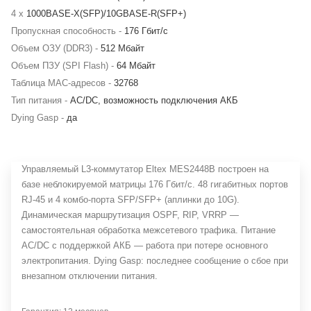
4 x
1000BASE-X(SFP)/10GBASE-R(SFP+)
Пропускная способность -
176 Гбит/с
Объем ОЗУ (DDR3) -
512 Мбайт
Объем ПЗУ (SPI Flash) -
64 Мбайт
Таблица MAC-адресов -
32768
Тип питания -
AC/DC, возможность подключения АКБ
Dying Gasp -
да
Управляемый L3-коммутатор Eltex MES2448B построен на
базе неблокируемой матрицы 176 Гбит/с. 48 гигабитных портов
RJ-45 и 4 комбо-порта SFP/SFP+ (аплинки до 10G).
Динамическая маршрутизация OSPF, RIP, VRRP —
самостоятельная обработка межсетевого трафика. Питание
AC/DC с поддержкой АКБ — работа при потере основного
электропитания. Dying Gasp: последнее сообщение о сбое при
внезапном отключении питания.