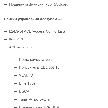
Поддержка функции IPv6 RA Guard
Списки управления доступом ACL
L2-L3-L4 ACL (Access Control List)
IPv6 ACL
ACL на основе:
Порта коммутатора
Приоритета IEEE 802.1p
VLAN ID
EtherType
DSCP
Типа IP-протокола
Номера порта TCP/UDP