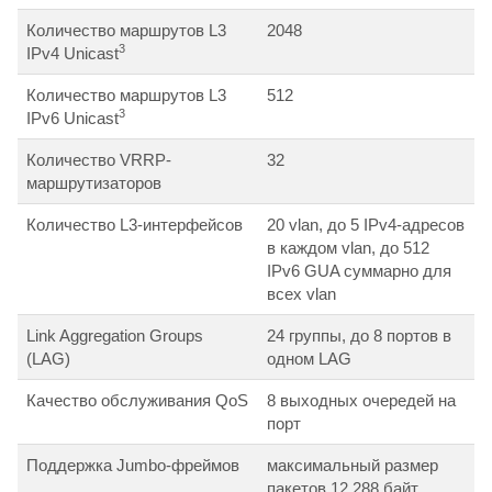
Количество маршрутов L3
2048
3
IPv4 Unicast
Количество маршрутов L3
512
3
IPv6 Unicast
Количество VRRP-
32
маршрутизаторов
Количество L3-интерфейсов
20 vlan, до 5 IPv4-адресов
в каждом vlan, до 512
IPv6 GUA суммарно для
всех vlan
Link Aggregation Groups
24 группы, до 8 портов в
(LAG)
одном LAG
Качество обслуживания QoS
8 выходных очередей на
порт
Поддержка Jumbo-фреймов
максимальный размер
пакетов 12 288 байт