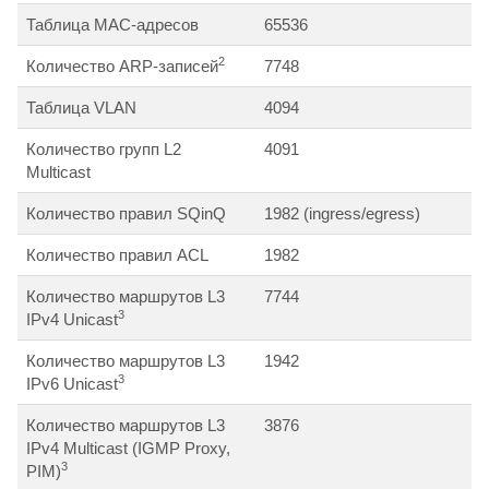
Таблица MAC-адресов
65536
2
Количество ARP-записей
7748
Таблица VLAN
4094
Количество групп L2
4091
Multicast
Количество правил SQinQ
1982 (ingress/egress)
Количество правил ACL
1982
Количество маршрутов L3
7744
3
IPv4 Unicast
Количество маршрутов L3
1942
3
IPv6 Unicast
Количество маршрутов L3
3876
IPv4 Multicast (IGMP Proxy,
3
PIM)