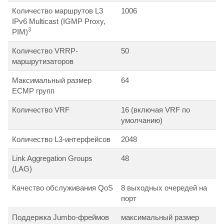
Количество маршрутов L3
1006
IPv6 Multicast (IGMP Proxy,
3
PIM)
Количество VRRP-
50
маршрутизаторов
Максимальный размер
64
ECMP групп
Количество VRF
16 (включая VRF по
умолчанию)
Количество L3-интерфейсов
2048
Link Aggregation Groups
48
(LAG)
Качество обслуживания QoS
8 выходных очередей на
порт
Поддержка Jumbo-фреймов
максимальный размер