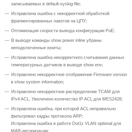
записываемых в default-syslog-file;
Исправлена ошибка с некорректной обработкой
фрагментированных пакетов на ЦПУ;
Оптимизация скорости вывода конфигурации PoE;
В выводе команды show power inline убраны
неподключенные юниты;
Исправлена ошибка некорректного считывания данных
температурных датчиков в выводе show env;
Исправлено некорректное отображение Firmware version
в show system information;
Исправлено некорректное распределение TCAM для
IPv4 ACL. Увеличено количество IP ACL для MES2428;
Исправлена ошибка, при которой ACL неправильно
фильтровал кадры протокола ARP;
Исправлена ошибка в работе Dot1x VLAN optional для
MAB-авторизации;