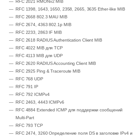
RFC 2021 RMONv2 MIB
RFC 1398, 1643, 1650, 2358, 2665, 3635 Ether-like MIB
RFC 2668 802.3 MAU MIB
RFC 2674, 4363 802.1p MIB
RFC 2233, 2863 IF MIB
RFC 2618 RADIUS Authentication Client MIB
RFC 4022 MIB для TCP
RFC 4113 MIB для UDP
RFC 2620 RADIUS Accounting Client MIB
RFC 2925 Ping & Traceroute MIB
RFC 768 UDP
RFC 791 IP
RFC 792 ICMPv4
RFC 2463, 4443 ICMPv6
RFC 4884 Extended ICMP для поддержки сообщений
Multi-Part
RFC 793 TCP
RFC 2474, 3260 Определение поля DS в заголовке IPv4 и