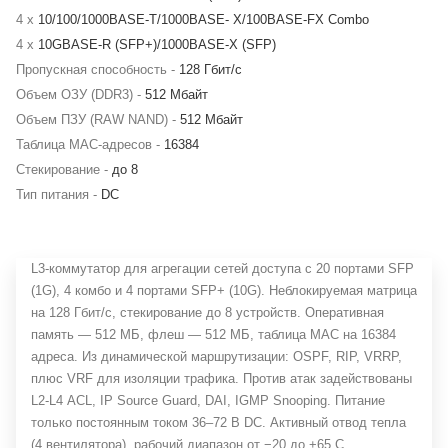
4 x
10/100/1000BASE-T/1000BASE- X/100BASE-FX Combo
4 x
10GBASE-R (SFP+)/1000BASE-X (SFP)
Пропускная способность -
128 Гбит/с
Объем ОЗУ (DDR3) -
512 Мбайт
Объем ПЗУ (RAW NAND) -
512 Мбайт
Таблица MAC-адресов -
16384
Стекирование -
до 8
Тип питания -
DC
L3-коммутатор для агрегации сетей доступа с 20 портами SFP
(1G), 4 комбо и 4 портами SFP+ (10G). Неблокируемая матрица
на 128 Гбит/с, стекирование до 8 устройств. Оперативная
память — 512 МБ, флеш — 512 МБ, таблица MAC на 16384
адреса. Из динамической маршрутизации: OSPF, RIP, VRRP,
плюс VRF для изоляции трафика. Против атак задействованы
L2-L4 ACL, IP Source Guard, DAI, IGMP Snooping. Питание
только постоянным током 36–72 В DC. Активный отвод тепла
(4 вентилятора), рабочий диапазон от −20 до +65 C.