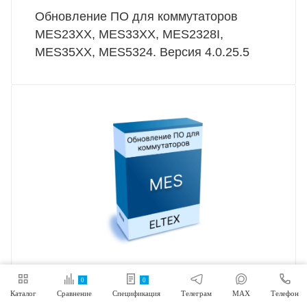
Обновление ПО для коммутаторов
MES23XX, MES33XX, MES2328I,
MES35XX, MES5324. Версия 4.0.25.5
0
0
НОВОСТИ
—
24.09.2025
Каталог
Сравнение
Спецификация
Телеграм
MAX
Телефон
Обновление ПО для коммутаторов