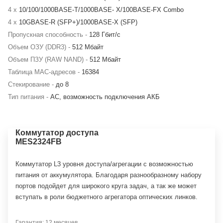
4 x
10/100/1000BASE-T/1000BASE- X/100BASE-FX Combo
4 x
10GBASE-R (SFP+)/1000BASE-X (SFP)
Пропускная способность -
128 Гбит/с
Объем ОЗУ (DDR3) -
512 Мбайт
Объем ПЗУ (RAW NAND) -
512 Мбайт
Таблица MAC-адресов -
16384
Стекирование -
до 8
Тип питания -
AC, возможность подключения АКБ
Коммутатор доступа
MES2324FB
Коммутатор L3 уровня доступа/агрегации с возможностью
питания от аккумулятора. Благодаря разнообразному набору
портов подойдет для широкого круга задач, а так же может
вступать в роли бюджетного агрегатора оптических линков.
Гарантия: 12 месяцев