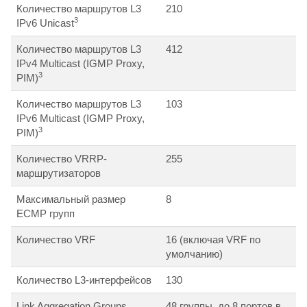
Количество маршрутов L3
210
3
IPv6 Unicast
Количество маршрутов L3
412
IPv4 Multicast (IGMP Proxy,
3
PIM)
Количество маршрутов L3
103
IPv6 Multicast (IGMP Proxy,
3
PIM)
Количество VRRP-
255
маршрутизаторов
Максимальный размер
8
ECMP групп
Количество VRF
16 (включая VRF по
умолчанию)
Количество L3-интерфейсов
130
Link Aggregation Groups
48 группы, до 8 портов в