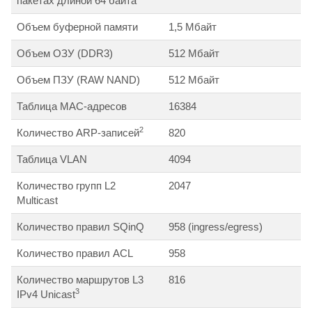
пакетах длиной 64 байта
Объем буферной памяти
1,5 Мбайт
Объем ОЗУ (DDR3)
512 Мбайт
Объем ПЗУ (RAW NAND)
512 Мбайт
Таблица MAC-адресов
16384
2
Количество ARP-записей
820
Таблица VLAN
4094
Количество групп L2
2047
Multicast
Количество правил SQinQ
958 (ingress/egress)
Количество правил ACL
958
Количество маршрутов L3
816
3
IPv4 Unicast