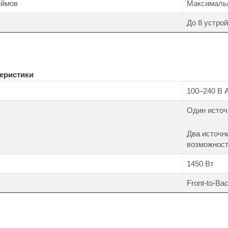
еймов
Максимальн
До 8 устро
еристики
100–240 В 
Один источ
Два источн
возможност
1450 Вт
Front-to-Ba