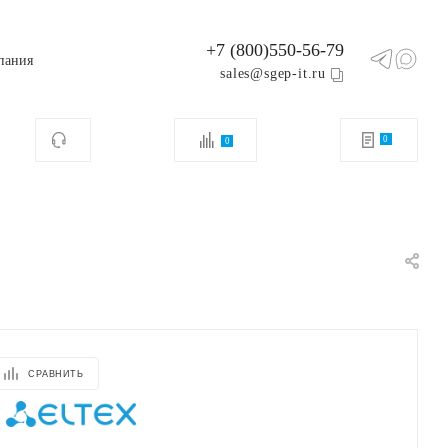
+7 (800)550-56-79
пания
sales@sgep-it.ru
0
0
СРАВНИТЬ