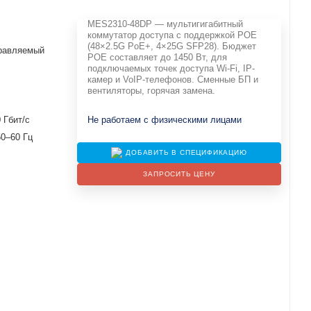
MES2310-48DP — мультигигабитный
коммутатор доступа с поддержкой POE
(48×2.5G PoE+, 4×25G SFP28). Бюджет
правляемый
POE составляет до 1450 Вт, для
подключаемых точек доступа Wi-Fi, IP-
камер и VoIP-телефонов. Сменные БП и
вентиляторы, горячая замена.
 Гбит/с
Не работаем с физическими лицами
50–60 Гц
ДОБАВИТЬ В СПЕЦИФИКАЦИЮ
ЗАПРОСИТЬ ЦЕНУ