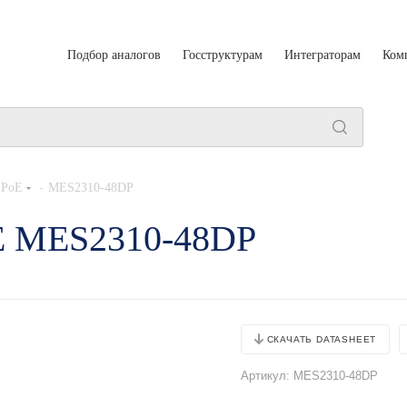
Подбор аналогов
Госструктурам
Интеграторам
Ком
-
 PoE
MES2310-48DP
oE MES2310-48DP
СКАЧАТЬ DATASHEET
Артикул:
MES2310-48DP