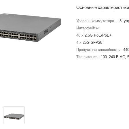
Основные характеристики
Уровень коммутатора -
L3, у
Интерфейсы:
48 x
2.5G PoE/PoE+
4 x
25G SFP28
Пропускная способность -
440
Тип питания -
100–240 В AC, 