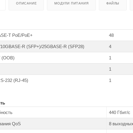
ОПИСАНИЕ
МОДУЛИ ПИТАНИЯ
ФАЙЛЫ
BASE-T PoE/PoE+
48
/10GBASE-R (SFP+)/25GBASE-R (SFP28)
4
T (OOB)
1
1
S-232 (RJ-45)
1
ть
бность
440 Гбит/с
вания QoS
8 выходных