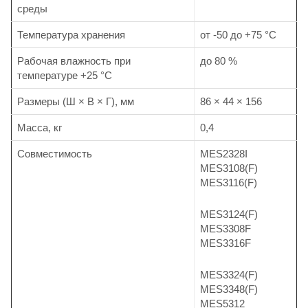
среды
Температура хранения
от -50 до +75 °С
Рабочая влажность при
до 80 %
температуре +25 °С
Размеры (Ш × В × Г), мм
86 × 44 × 156
Масса, кг
0,4
Совместимость
MES2328I
MES3108(F)
MES3116(F)
MES3124(F)
MES3308F
MES3316F
MES3324(F)
MES3348(F)
MES5312