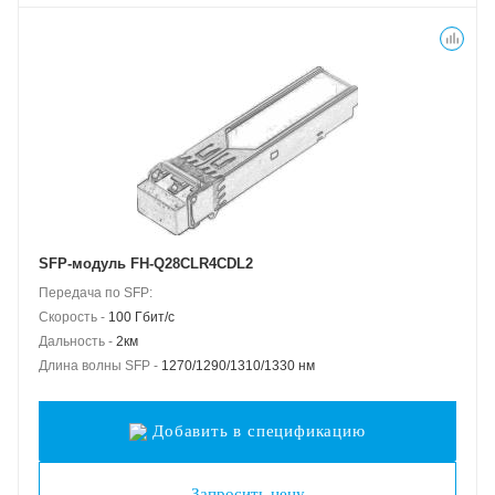
SFP-модуль FH-Q28CLR4CDL2
Передача по SFP:
Скорость -
100 Гбит/с
Дальность -
2км
Длина волны SFP -
1270/1290/1310/1330 нм
Добавить в спецификацию
Запросить цену