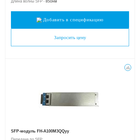
Длина волны SFP -
850нм
Добавить в спецификацию
Запросить цену
SFP-модуль FH-A100M3QQyy
Передача по SFP: