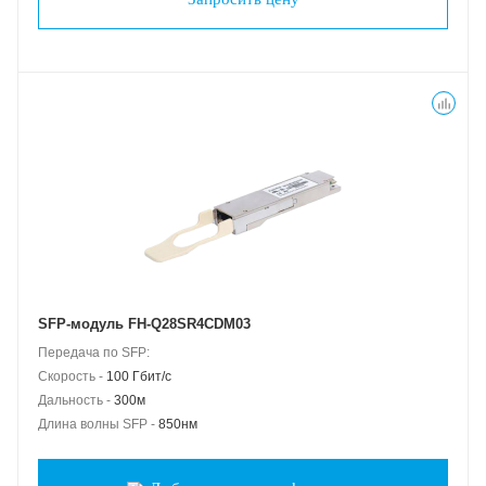
SFP-модуль FH-Q28SR4CDM03
Передача по SFP:
Скорость -
100 Гбит/с
Дальность -
300м
Длина волны SFP -
850нм