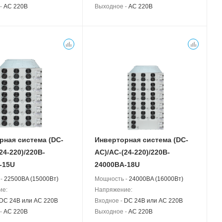
 -
AC 220В
Выходное -
AC 220В
рная система (DC-
Инверторная система (DC-
24-220)/220B-
АС)/AC-(24-220)/220B-
-15U
24000BA-18U
 -
22500BA (15000Вт)
Мощность -
24000BA (16000Вт)
ие:
Напряжение:
DC 24В или AC 220В
Входное -
DC 24В или AC 220В
 -
AC 220В
Выходное -
AC 220В