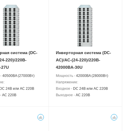
рная система (DC-
Инверторная система (DC-
24-220)/220B-
АС)/AC-(24-220)/220B-
-27U
42000BA-30U
 -
40500BA (27000Вт)
Мощность -
42000BA (28000Вт)
ие:
Напряжение:
DC 24В или AC 220В
Входное -
DC 24В или AC 220В
 -
AC 220В
Выходное -
AC 220В