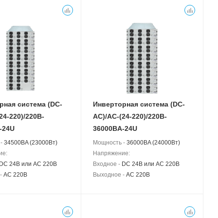
рная система (DC-
Инверторная система (DC-
24-220)/220B-
АС)/AC-(24-220)/220B-
-24U
36000BA-24U
 -
34500BA (23000Вт)
Мощность -
36000BA (24000Вт)
ие:
Напряжение:
DC 24В или AC 220В
Входное -
DC 24В или AC 220В
 -
AC 220В
Выходное -
AC 220В