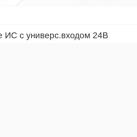
 ИС с универс.входом 24В
стема (DC-
Инверторная система (DC-
Инверто
220B-
АС)/AC-(24-220)/220B-
АС)/AC-(
3000BA-3U
4500BA-