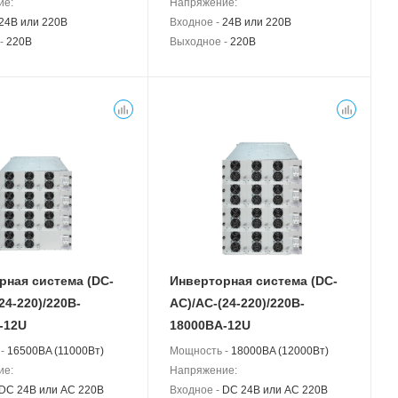
ие:
Напряжение:
24В или 220В
Входное -
24В или 220В
 -
220В
Выходное -
220В
рная система (DC-
Инверторная система (DC-
24-220)/220B-
АС)/AC-(24-220)/220B-
-12U
18000BA-12U
 -
16500BA (11000Вт)
Мощность -
18000BA (12000Вт)
ие:
Напряжение:
DC 24В или AC 220В
Входное -
DC 24В или AC 220В