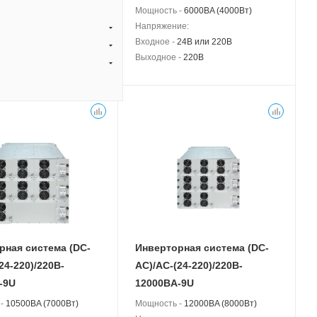
 -
4500BA (3000Вт)
Мощность -
6000BA (4000Вт)
ие:
Напряжение:
24В или 220В
Входное -
24В или 220В
 -
220В
Выходное -
220В
рная система (DC-
Инверторная система (DC-
24-220)/220B-
АС)/AC-(24-220)/220B-
-9U
12000BA-9U
 -
10500BA (7000Вт)
Мощность -
12000BA (8000Вт)