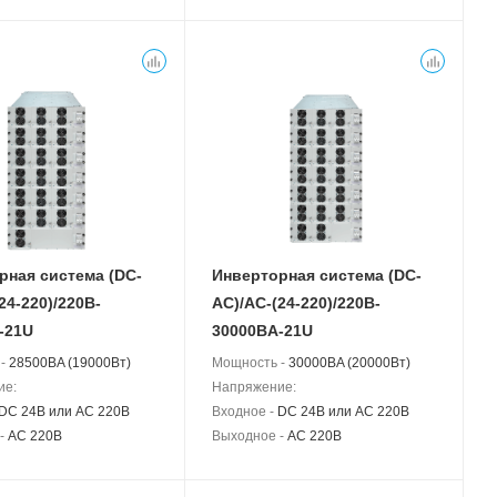
рная система (DC-
Инверторная система (DC-
24-220)/220B-
АС)/AC-(24-220)/220B-
-21U
30000BA-21U
 -
28500BA (19000Вт)
Мощность -
30000BA (20000Вт)
ие:
Напряжение:
DC 24В или AC 220В
Входное -
DC 24В или AC 220В
 -
AC 220В
Выходное -
AC 220В