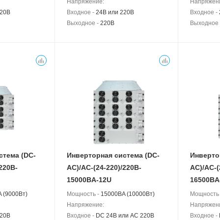
Напряжение:
Напряжен
220В
Входное -
24В или 220В
Входное -
Выходное -
220В
Выходное
стема (DC-
Инверторная система (DC-
Инверто
220B-
АС)/AC-(24-220)/220B-
АС)/AC-(
15000BA-12U
16500BA
 (9000Вт)
Мощность -
15000BA (10000Вт)
Мощность
Напряжение:
Напряжен
220В
Входное -
DC 24В или AC 220В
Входное -