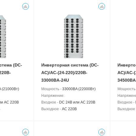
стема (DC-
Инверторная система (DC-
Инверто
220B-
АС)/AC-(24-220)/220B-
АС)/AC-(
33000BA-24U
34500BA
 (21000Вт)
Мощность -
33000BA (22000Вт)
Мощность
Напряжение:
Напряжен
ли AC 220В
Входное -
DC 24В или AC 220В
Входное -
В
Выходное -
AC 220В
Выходное