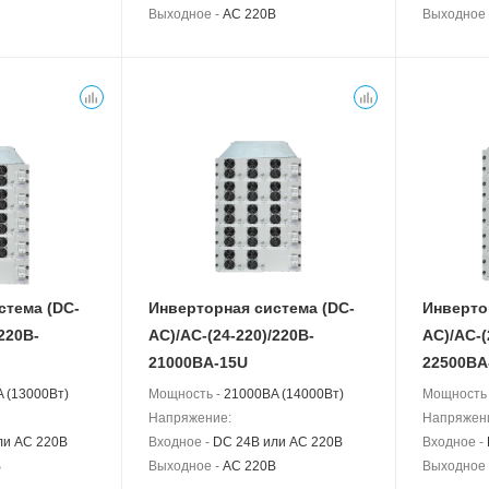
Выходное -
AC 220В
Выходное
стема (DC-
Инверторная система (DC-
Инверто
220B-
АС)/AC-(24-220)/220B-
АС)/AC-(
21000BA-15U
22500BA
 (13000Вт)
Мощность -
21000BA (14000Вт)
Мощность
Напряжение:
Напряжен
ли AC 220В
Входное -
DC 24В или AC 220В
Входное -
В
Выходное -
AC 220В
Выходное