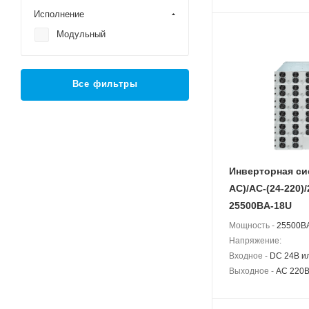
Исполнение
Модульный
Все фильтры
Инверторная си
АС)/AC-(24-220)/
25500BA-18U
Мощность -
25500BA
Напряжение:
Входное -
DC 24В и
Выходное -
AC 220