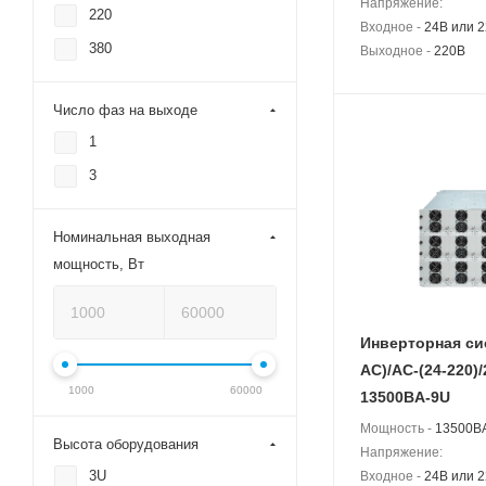
Напряжение:
220
Входное -
24В или 
380
Выходное -
220В
Число фаз на выходе
1
3
Номинальная выходная
мощность, Вт
Инверторная си
АС)/AC-(24-220)/
1000
60000
13500BA-9U
Мощность -
13500BA
Высота оборудования
Напряжение:
3U
Входное -
24В или 