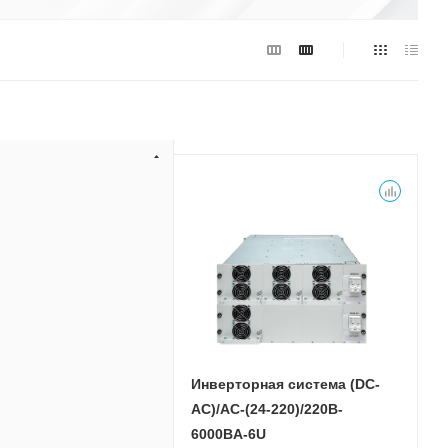
рная система (DC-
Инверторная система (DC-
24-220)/220B-
АС)/AC-(24-220)/220B-
3U
6000BA-6U