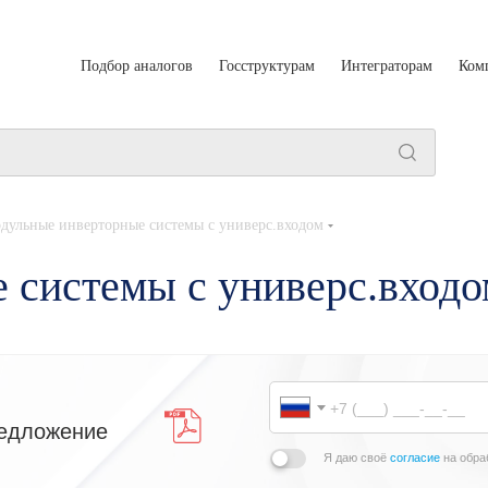
Подбор аналогов
Госструктурам
Интеграторам
Ком
дульные инверторные системы с универс.входом
 системы с универс.вход
едложение
Я даю своё
согласие
на обра