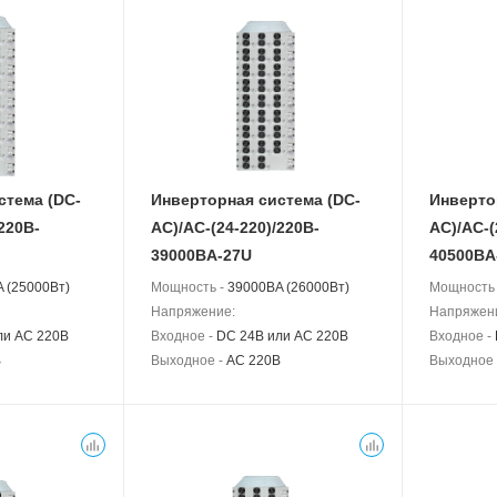
стема (DC-
Инверторная система (DC-
Инверто
220B-
АС)/AC-(24-220)/220B-
АС)/AC-(
39000BA-27U
40500BA
 (25000Вт)
Мощность -
39000BA (26000Вт)
Мощность
Напряжение:
Напряжен
ли AC 220В
Входное -
DC 24В или AC 220В
Входное -
В
Выходное -
AC 220В
Выходное