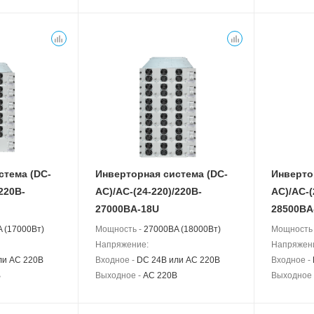
стема (DC-
Инверторная система (DC-
Инверто
220B-
АС)/AC-(24-220)/220B-
АС)/AC-(
27000BA-18U
28500BA
 (17000Вт)
Мощность -
27000BA (18000Вт)
Мощность
Напряжение:
Напряжен
ли AC 220В
Входное -
DC 24В или AC 220В
Входное -
В
Выходное -
AC 220В
Выходное