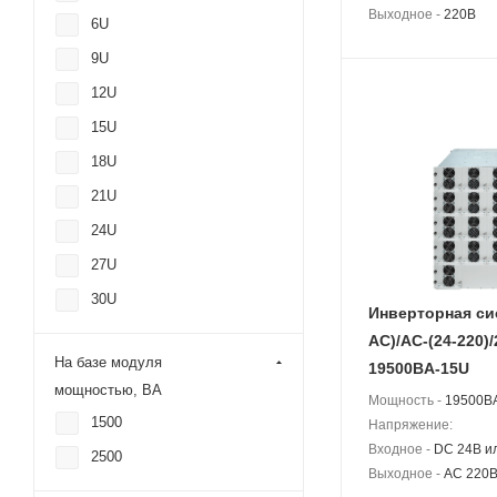
Выходное -
220В
6U
9U
12U
15U
18U
21U
24U
27U
30U
Инверторная си
АС)/AC-(24-220)/
На базе модуля
19500BA-15U
мощностью, ВА
Мощность -
19500BA
1500
Напряжение:
Входное -
DC 24В и
2500
Выходное -
AC 220