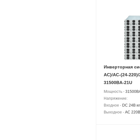
Инверторная си
АС)/AC-(24-220)/
31500BA-21U
Мощность -
31500BA
Напряжение:
Входное -
DC 24В и
Выходное -
AC 220