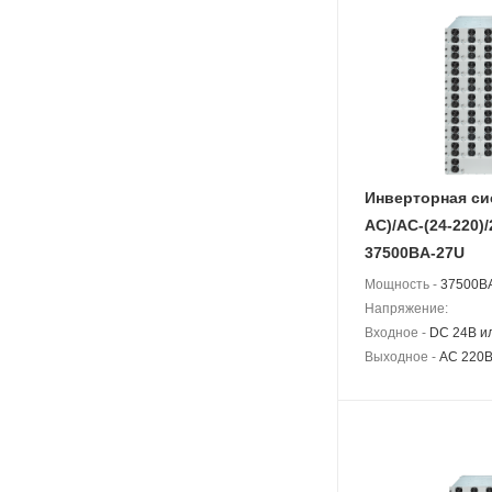
Инверторная си
АС)/AC-(24-220)/
37500BA-27U
Мощность -
37500BA
Напряжение:
Входное -
DC 24В и
Выходное -
AC 220