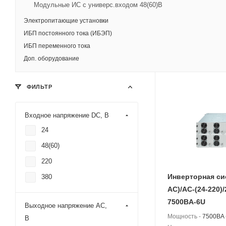
Модульные ИС с универс.входом 48(60)В
Мощность -
1500BA 
Напряжение:
Электропитающие установки
Входное -
24В или 
ИБП постоянного тока (ИБЭП)
Выходное -
220В
ИБП переменного тока
Доп. оборудование
ФИЛЬТР
Входное напряжение DC, В
24
48(60)
220
Инверторная си
380
АС)/AC-(24-220)/
7500BA-6U
Выходное напряжение AC,
Мощность -
7500BA 
В