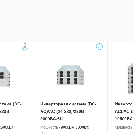
(1000Вт)
Мощность -
3000BA (2000Вт)
Мощность
Напряжение:
Напряжен
220В
Входное -
24В или 220В
Входное -
Выходное -
220В
Выходное
стема (DC-
Инверторная система (DC-
Инверто
220B-
АС)/AC-(24-220)/220B-
АС)/AC-(
9000BA-6U
10500BA
(5000Вт)
Мощность -
9000BA (6000Вт)
Мощность