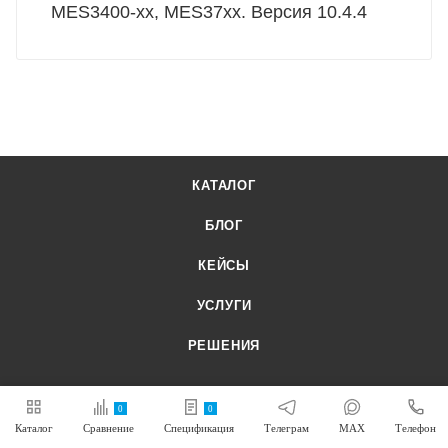
MES3400-xx, MES37хх. Версия 10.4.4
КАТАЛОГ
БЛОГ
КЕЙСЫ
УСЛУГИ
РЕШЕНИЯ
0
0
КОМПАНИЯ
Каталог
Сравнение
Спецификация
Телеграм
MAX
Телефон