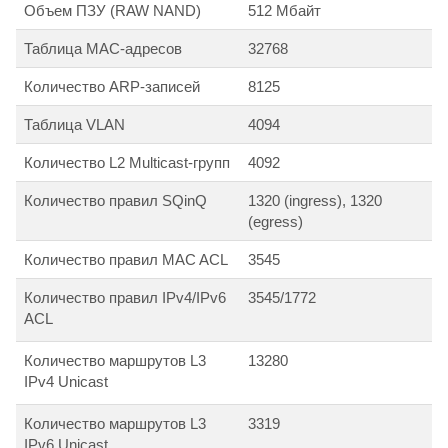
Объем ПЗУ (RAW NAND)
512 Мбайт
Таблица MAC-адресов
32768
Количество ARP-записей
8125
Таблица VLAN
4094
Количество L2 Multicast-групп
4092
Количество правил SQinQ
1320 (ingress), 1320
(egress)
Количество правил MAC ACL
3545
Количество правил IPv4/IPv6
3545/1772
ACL
Количество маршрутов L3
13280
IPv4 Unicast
Количество маршрутов L3
3319
IPv6 Unicast