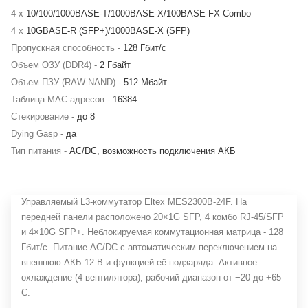
4 x
10/100/1000BASE-T/1000BASE-X/100BASE-FX Combo
4 x
10GBASE-R (SFP+)/1000BASE-X (SFP)
Пропускная способность -
128 Гбит/с
Объем ОЗУ (DDR4) -
2 Гбайт
Объем ПЗУ (RAW NAND) -
512 Мбайт
Таблица MAC-адресов -
16384
Стекирование -
до 8
Dying Gasp -
да
Тип питания -
AC/DC, возможность подключения АКБ
Управляемый L3-коммутатор Eltex MES2300B-24F. На
передней панели расположено 20×1G SFP, 4 комбо RJ-45/SFP
и 4×10G SFP+. Неблокируемая коммутационная матрица - 128
Гбит/с. Питание AC/DC с автоматическим переключением на
внешнюю АКБ 12 В и функцией её подзаряда. Активное
охлаждение (4 вентилятора), рабочий диапазон от −20 до +65
C.