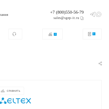
+7 (800)550-56-79
пания
sales@sgep-it.ru
0
0
СРАВНИТЬ