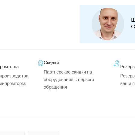
Ш
С
Скидки
промторга
Резерв
Партнерские скидки на
производства
Резерв
оборудование с первого
минпромторга
ваши п
обращения