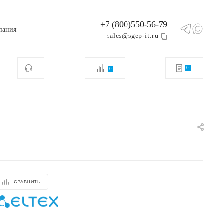
+7 (800)550-56-79
пания
sales@sgep-it.ru
0
0
СРАВНИТЬ