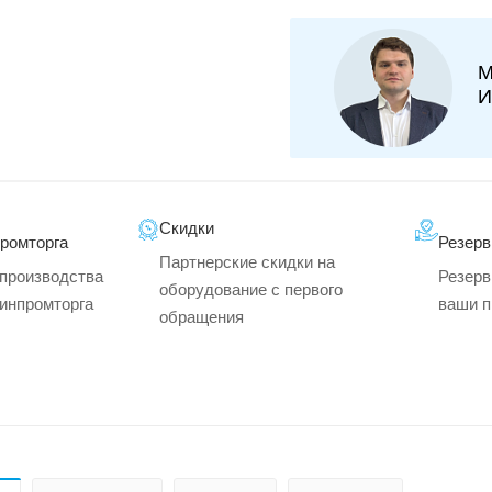
М
И
Скидки
промторга
Резерв
Партнерские скидки на
производства
Резерв
оборудование с первого
минпромторга
ваши п
обращения