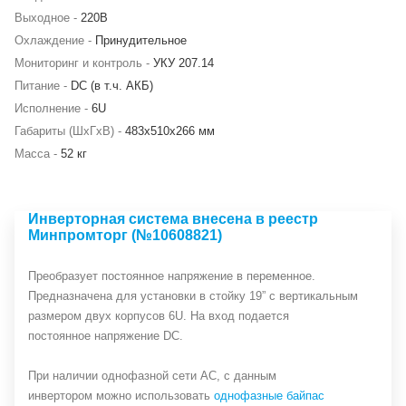
Выходное -
220В
Охлаждение -
Принудительное
Мониторинг и контроль -
УКУ 207.14
Питание -
DC (в т.ч. АКБ)
Исполнение -
6U
Габариты (ШхГхВ) -
483х510х266 мм
Масса -
52 кг
Инверторная система внесена в реестр
Минпромторг (№10608821)
Преобразует постоянное напряжение в переменное.
Предназначена для установки в стойку 19” с вертикальным
размером двух корпусов 6U. На вход подается
постоянное напряжение DC.
При наличии однофазной сети АС, с данным
инвертором можно использовать
однофазные байпас