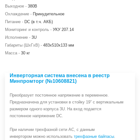
Выходное -
380В
Охлаждение -
Принудительное
Питание -
DC (в т.ч. АКБ)
Мониторинг и контроль -
УКУ 207.14
Исполнение -
3U
Габариты (ШхГхВ) -
483х510х133 мм
Масса -
30 кг
Инверторная система внесена в реестр
Минпромторг (№10608821)
Преобразует постоянное напряжение в переменное.
Предназначена для установки в стойку 19” с вертикальным
размером одного корпуса 3U. На вход подается
постоянное напряжение DC.
При наличии трехфазной сети АС, с данным
инвертором можно использовать
трехфазные байпасы
.