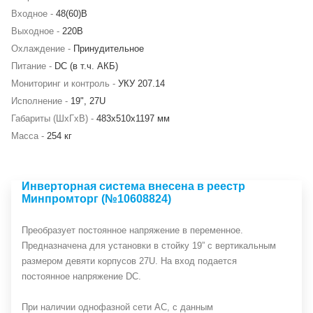
Входное -
48(60)В
Выходное -
220В
Охлаждение -
Принудительное
Питание -
DC (в т.ч. АКБ)
Мониторинг и контроль -
УКУ 207.14
Исполнение -
19", 27U
Габариты (ШхГхВ) -
483х510х1197 мм
Масса -
254 кг
Инверторная система внесена в реестр
Минпромторг (№10608824)
Преобразует постоянное напряжение в переменное.
Предназначена для установки в стойку 19” с вертикальным
размером девяти корпусов 27U. На вход подается
постоянное напряжение DC.
При наличии однофазной сети АС, с данным