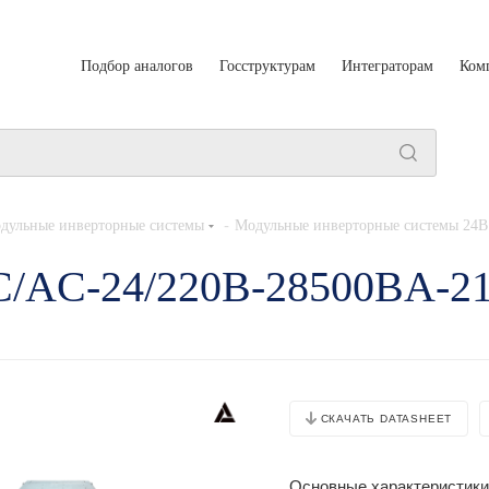
Подбор аналогов
Госструктурам
Интеграторам
Ком
-
дульные инверторные системы
Модульные инверторные системы 24В
DC/AC-24/220B-28500BA-
СКАЧАТЬ DATASHEET
Основные характеристики