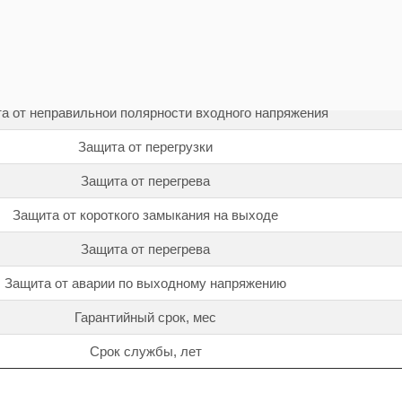
Габаритные размеры (ШхГхВ), мм
Масса, не более кг
пазон рабочей температуры окружающей среды, ºС
а от неправильной полярности входного напряжения
Защита от перегрузки
Защита от перегрева
Защита от короткого замыкания на выходе
Защита от перегрева
Защита от аварии по выходному напряжению
Гарантийный срок, мес
Срок службы, лет