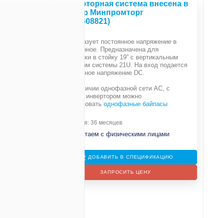
Инверторная система внесена в
реестр Минпромторг
(№10608821)
Преобразует постоянное напряжение в
переменное. Предназначена для
установки в стойку 19” с вертикальным
размером системы 21U. На вход подается
е
постоянное напряжение DC.
При наличии однофазной сети АС, с
данным инвертором можно
использовать
однофазные байпасы
Гарантия: 36 месяцев
Не работаем с физическими лицами
ДОБАВИТЬ В СПЕЦИФИКАЦИЮ
ЗАПРОСИТЬ ЦЕНУ