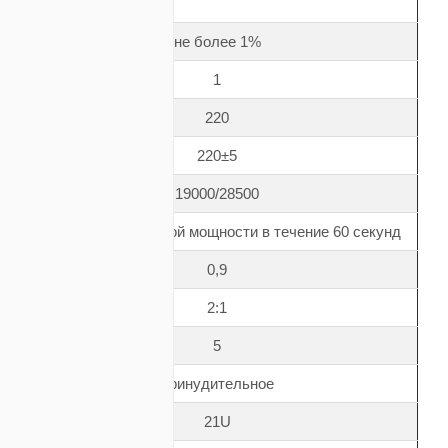
не более 1%
1
220
220±5
19000/28500
120% от номинальной мощности в течение 60 секунд
0,9
2:1
5
принудительное
21U