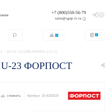
+7 (800)550-56-79
пания
sales@sgep-it.ru
0
0
-
DC/AC-24/220B-28500BA-21U-23
21U-23 ФОРПОСТ
Артикул:
15-4241519
СРАВНИТЬ