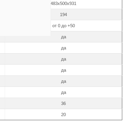
483х500х931
194
от 0 до +50
да
да
да
да
да
да
36
20