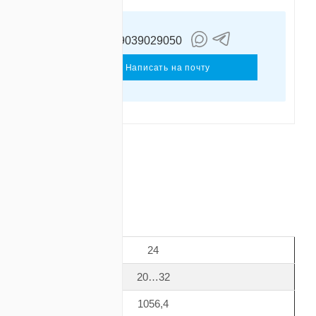
+79039029050
артынов
ван
Написать на почту
ОТЗЫВЫ
24
20…32
1056,4