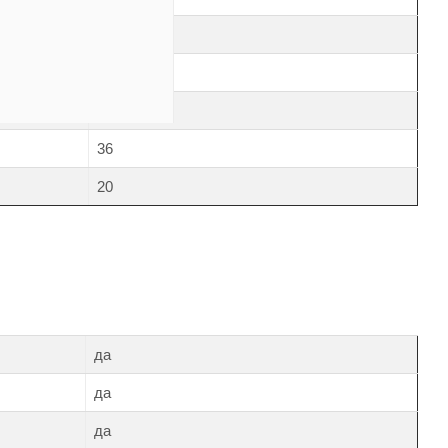
10 мс
2:1
5
36
20
да
да
да