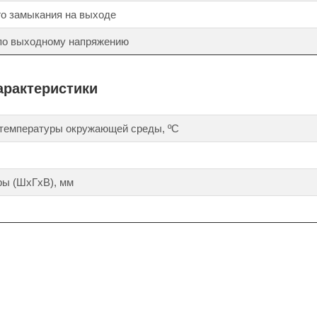
го замыкания на выходе
 по выходному напряжению
арактеристики
 температуры окружающей среды, ºС
ры (ШхГхВ), мм