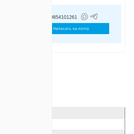
+79854101261
иленков
ергей
Написать на почту
ОТЗЫВЫ
24
20 … 32