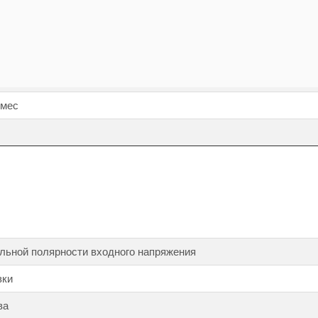
я питания нагрузки с одного ввода на другой, не более
туды тока нагрузки (крест-фактор)
нейных искажений, не более, %
 мес
льной полярности входного напряжения
зки
ва