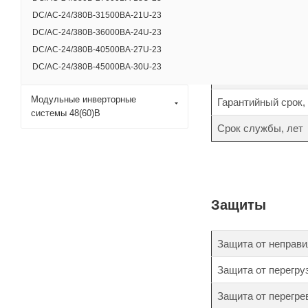
DC/AC-24/380B-31500BA-21U-23
Время переключени
DC/AC-24/380B-36000BA-24U-23
Коэффициент ампли
DC/AC-24/380B-40500BA-27U-23
DC/AC-24/380B-45000BA-30U-23
Коэффициент нели
Модульные инверторные
Гарантийный срок,
системы 48(60)В
Срок службы, лет
Защиты
Защита от неправи
Защита от перегру
Защита от перегре