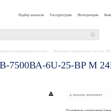
Подбор аналогов
Госструктурам
Интеграторам
Ком
-
дульные инверторные системы
Модульные инверторные системы 24В
0В-7500ВА-6U-25-BP M 2
СКАЧАТЬ DATASHEET
Основные характеристики