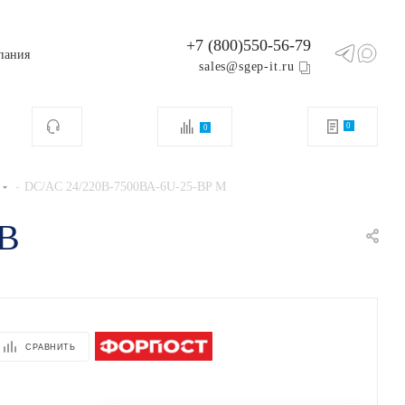
+7 (800)550-56-79
пания
sales@sgep-it.ru
0
0
-
DC/AC 24/220В-7500ВА-6U-25-BP M
4В
СРАВНИТЬ