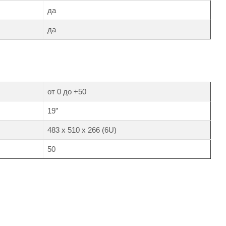
да
да
от 0 до +50
19”
483 х 510 х 266 (6U)
50