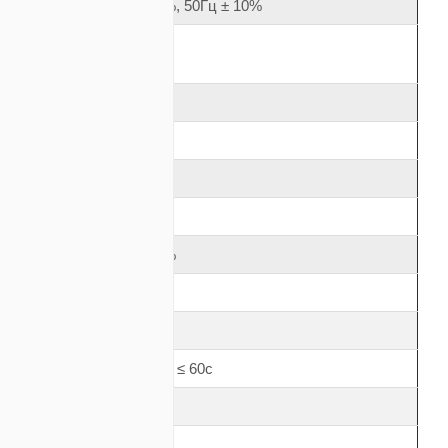
230В ± 15%, 50Гц ± 10%
278
1
1
230
230 ± 5
230В ± 15%
темы)
230В ± 2%
5000 / 7500
6000 / 9000 ≤ 60с
0,9
0,99