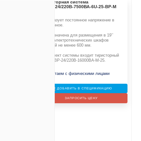
Инверторная система
DC/AC-24/220В-7500ВА-6U-25-BP-M
Преобразует постоянное напряжение в
В
переменное.
20В
Предназначена для размещения в 19’’
е
стойки электротехнических шкафов
глубиной не менее 600 мм.
В комплект системы входит тиристорный
байпас BP-24/220В-16000ВА-М-25.
66 (6U)
Не работаем с физическими лицами
ДОБАВИТЬ В СПЕЦИФИКАЦИЮ
ЗАПРОСИТЬ ЦЕНУ