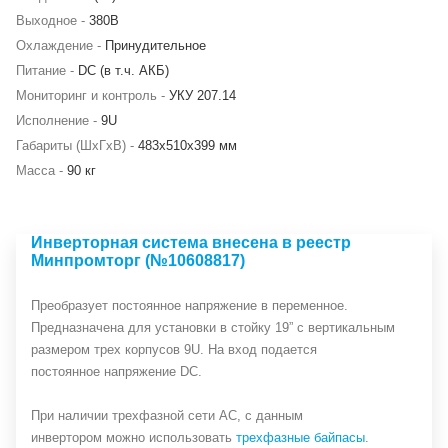
Выходное -
380В
Охлаждение -
Принудительное
Питание -
DC (в т.ч. АКБ)
Мониторинг и контроль -
УКУ 207.14
Исполнение -
9U
Габариты (ШхГхВ) -
483х510х399 мм
Масса -
90 кг
Инверторная система внесена в реестр
Минпромторг (№10608817)
Преобразует постоянное напряжение в переменное.
Предназначена для установки в стойку 19” с вертикальным
размером трех корпусов 9U. На вход подается
постоянное напряжение DC.
При наличии трехфазной сети АС, с данным
инвертором можно использовать
трехфазные байпасы
.