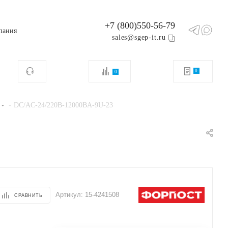
+7 (800)550-56-79
пания
sales@sgep-it.ru
0
0
-
DC/AC-24/220B-12000BA-9U-23
Артикул:
15-4241508
СРАВНИТЬ