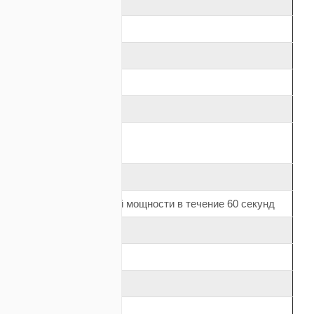
8000/12000
принудительное
20…32
220В±5
1
444,8
не более 1%
120% от номинальной мощности в течение 60 секунд
0,9
2:1
5
36