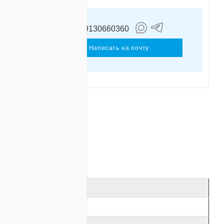
+79130660360
Душухин
Иван
Написать на почту
ОТЗЫВЫ
24
220В