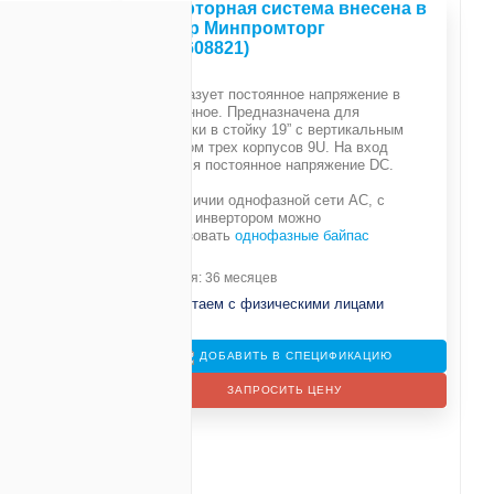
Инверторная система внесена в
реестр Минпромторг
(№10608821)
Преобразует постоянное напряжение в
переменное. Предназначена для
установки в стойку 19” с вертикальным
размером трех корпусов 9U. На вход
е
подается постоянное напряжение DC.
При наличии однофазной сети АС, с
207.14
данным инвертором можно
использовать
однофазные байпас
399 мм
Гарантия: 36 месяцев
Не работаем с физическими лицами
ДОБАВИТЬ В СПЕЦИФИКАЦИЮ
ЗАПРОСИТЬ ЦЕНУ