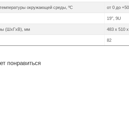
 температуры окружающей среды, ºС
от 0 до +50
19’’, 9U
ры (ШхГхВ), мм
483 х 510 х
82
ет понравиться