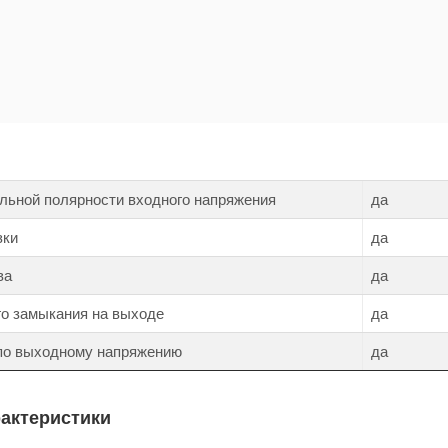
льной полярности входного напряжения
да
зки
да
ва
да
го замыкания на выходе
да
 по выходному напряжению
да
рактеристики