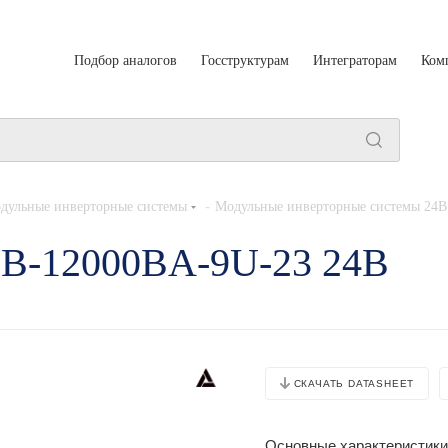
Подбор аналогов
Госструктурам
Интеграторам
Ком
-
дульные инверторные системы
Модульные инверторные системы 24В
0B-12000BA-9U-23 24В
СКАЧАТЬ DATASHEET
Основные характеристики