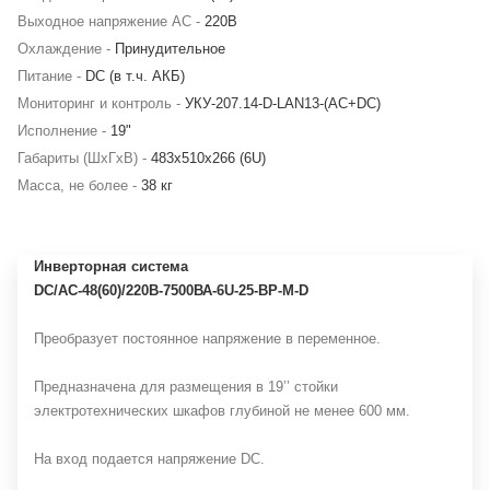
Выходное напряжение AC -
220В
Охлаждение -
Принудительное
Питание -
DC (в т.ч. АКБ)
Мониторинг и контроль -
УКУ-207.14-D-LAN13-(AC+DC)
Исполнение -
19"
Габариты (ШхГхВ) -
483х510х266 (6U)
Масса, не более -
38 кг
Инверторная система
DC/AC-48(60)/220В-7500ВА-6U-25-BP-M-D
Преобразует постоянное напряжение в переменное.
Предназначена для размещения в 19’’ стойки
электротехнических шкафов глубиной не менее 600 мм.
На вход подается напряжение DC.