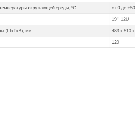
 температуры окружающей среды, ºС
от 0 до +50
19’’, 12U
ры (ШхГхВ), мм
483 х 510 х
120