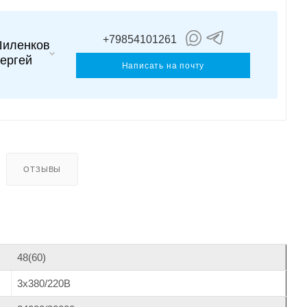
+79854101261
иленков
ергей
Написать на почту
ОТЗЫВЫ
48(60)
3х380/220В