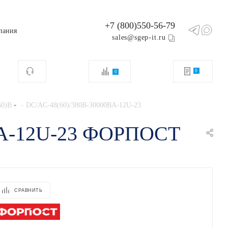
+7 (800)550-56-79
пания
sales@sgep-it.ru
0
0
-
60)В
DC/AC-48(60)/380B-30000BA-12U-23
0BA-12U-23 ФОРПОСТ
СРАВНИТЬ