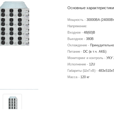
Основные характеристики
Мощность -
30000BA (24000Вт
Напряжение:
Входное -
48(60)В
Выходное -
380В
Охлаждение -
Принудительно
Питание -
DC (в т.ч. АКБ)
Мониторинг и контроль -
УКУ 
Исполнение -
12U
Габариты (ШхГхВ) -
483х510х
Масса -
120 кг