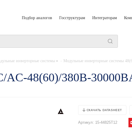
Подбор аналогов
Госструктурам
Интеграторам
Ком
-
дульные инверторные системы
Модульные инверторные системы 48(
DC/AC-48(60)/380B-3000
СКАЧАТЬ DATASHEET
Артикул:
15-44825T12