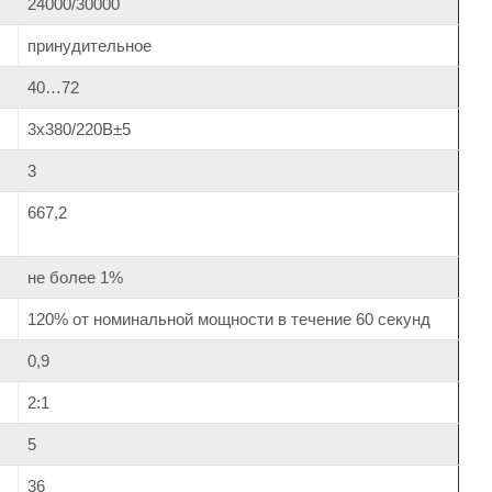
24000/30000
принудительное
40…72
3х380/220В±5
3
667,2
не более 1%
120% от номинальной мощности в течение 60 секунд
0,9
2:1
5
36