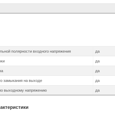
льной полярности входного напряжения
да
зки
да
ва
да
го замыкания на выходе
да
 по выходному напряжению
да
рактеристики