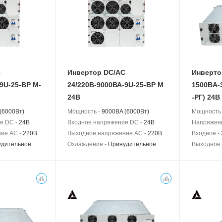
C
Инвертор DC/AC
Инверто
9U-25-BP M-
24/220В-9000ВА-9U-25-BP M
1500BA-3
24В
-РГ) 24В
(6000Вт)
Мощность -
9000BA (6000Вт)
Мощность
е DC -
24В
Входное напряжение DC -
24В
Напряжен
ие AC -
220В
Выходное напряжение AC -
220В
Входное -
удительное
Охлаждение -
Принудительное
Выходное