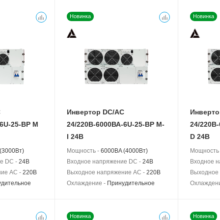
Новинка
Новинка
C
Инвертор DC/AC
Инверто
-6U-25-BP M
24/220В-6000ВА-6U-25-BP M-
24/220В
I 24В
D 24В
(3000Вт)
Мощность -
6000BA (4000Вт)
Мощность
е DC -
24В
Входное напряжение DC -
24В
Входное н
ие AC -
220В
Выходное напряжение AC -
220В
Выходное 
удительное
Охлаждение -
Принудительное
Охлажден
Новинка
Новинка