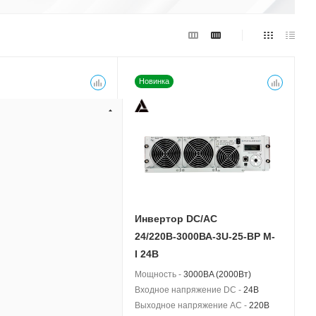
Новинка
р DC/AC
Инвертор DC/AC
-1500ВА-3U-25-BP M
24/220В-3000ВА-3U-25-BP M-
I 24В
 -
1500BA (1000Вт)
Мощность -
3000BA (2000Вт)
апряжение DC -
24В
Входное напряжение DC -
24В
напряжение AC -
220В
Выходное напряжение AC -
220В