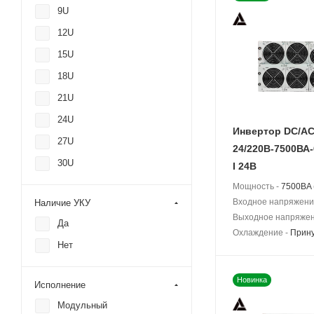
9U
12U
15U
18U
21U
24U
Инвертор DC/A
27U
24/220В-7500ВА-
30U
I 24В
Мощность -
7500BA 
Входное напряжени
Наличие УКУ
Выходное напряжен
Да
Охлаждение -
Прин
Нет
Новинка
Исполнение
Модульный