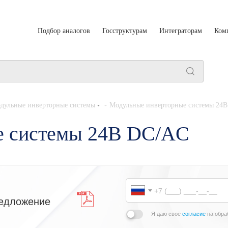
Подбор аналогов
Госструктурам
Интеграторам
Ком
-
дульные инверторные системы
Модульные инверторные системы 24В
е системы 24В DC/AC
едложение
Я даю своё
согласие
на обра