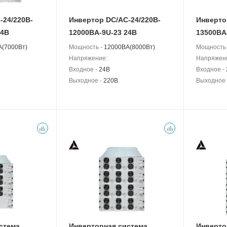
-24/220B-
Инвертор DC/AC-24/220B-
Инверто
24В
12000BA-9U-23 24В
13500BA
A(7000Вт)
Мощность -
12000BA(8000Вт)
Мощность
Напряжение:
Напряжен
Входное -
24В
Входное -
Выходное -
220В
Выходное
стема
Инверторная система
Инверто