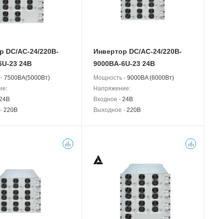
р DC/AC-24/220B-
Инвертор DC/AC-24/220B-
6U-23 24В
9000BA-6U-23 24В
 -
7500BA(5000Вт)
Мощность -
9000BA (6000Вт)
ие:
Напряжение:
24В
Входное -
24В
 -
220В
Выходное -
220В