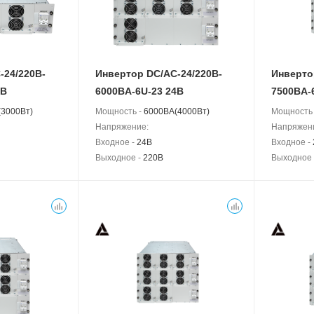
-24/220B-
Инвертор DC/AC-24/220B-
Инверто
4В
6000BA-6U-23 24В
7500BA-
3000Вт)
Мощность -
6000BA(4000Вт)
Мощность
Напряжение:
Напряжен
Входное -
24В
Входное -
Выходное -
220В
Выходное