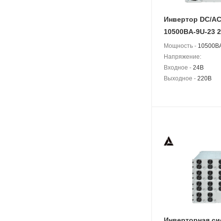
Инвертор DC/AC
10500BA-9U-23 
Мощность -
10500B
Напряжение:
Входное -
24В
Выходное -
220В
Инверторная си