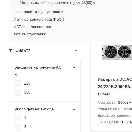
Охлаждение -
Прин
Модульные ИС с универс.входом 48(60)В
Электропитающие установки
ИБП постоянного тока (ИБЭП)
Новинка
ИБП переменного тока
Доп. оборудование
ФИЛЬТР
Выходное напряжение AC,
В
Инвертор DC/A
220
24/220В-3000ВА-
380
D 24В
Мощность -
3000BA 
Число фаз на выходе
Входное напряжени
Выходное напряжен
1
Охлаждение -
Прин
3