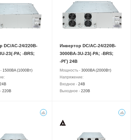
р DC/AC-24/220B-
Инвертор DC/AC-24/220B-
U-23(-РА; -BRS;
3000BA-3U-23(-РА; -BRS;
-РГ) 24В
 -
1500BA (1000Вт)
Мощность -
3000BA (2000Вт)
ие:
Напряжение:
24В
Входное -
24В
 -
220В
Выходное -
220В