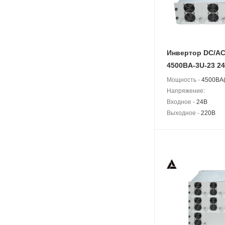
Инвертор DC/AC
4500BA-3U-23 2
Мощность -
4500BA(
Напряжение:
Входное -
24В
Выходное -
220В