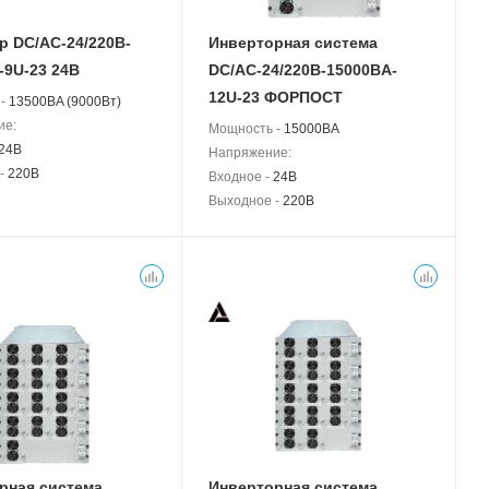
р DC/AC-24/220B-
Инверторная система
-9U-23 24В
DC/AC-24/220B-15000BA-
12U-23 ФОРПОСТ
 -
13500BA (9000Вт)
ие:
Мощность -
15000BA
24В
Напряжение:
 -
220В
Входное -
24В
Выходное -
220В
рная система
Инверторная система