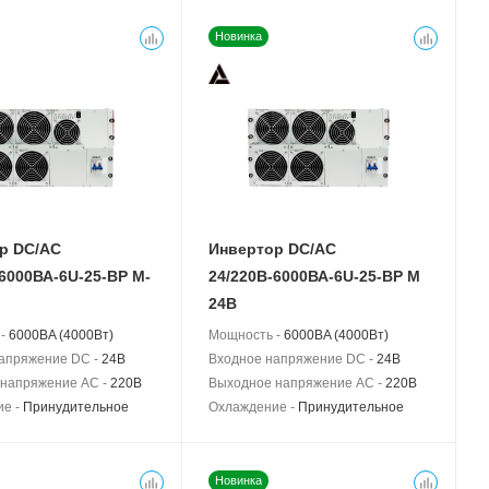
Новинка
р DC/AC
Инвертор DC/AC
-6000ВА-6U-25-BP M-
24/220В-6000ВА-6U-25-BP M
24В
 -
6000BA (4000Вт)
Мощность -
6000BA (4000Вт)
апряжение DC -
24В
Входное напряжение DC -
24В
напряжение AC -
220В
Выходное напряжение AC -
220В
ие -
Принудительное
Охлаждение -
Принудительное
Новинка