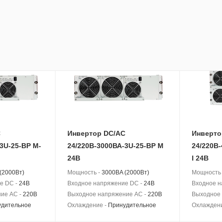
удительное
Охлаждение -
Принудительное
Охлажден
Новинка
Новинка
C
Инвертор DC/AC
Инверто
3U-25-BP M-
24/220В-3000ВА-3U-25-BP M
24/220В
24В
I 24В
(2000Вт)
Мощность -
3000BA (2000Вт)
Мощность
е DC -
24В
Входное напряжение DC -
24В
Входное н
ие AC -
220В
Выходное напряжение AC -
220В
Выходное 
удительное
Охлаждение -
Принудительное
Охлажден