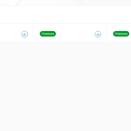
Новинка
Новинка
C
Инвертор DC/AC
Инверто
3U-25-BP M-
24/220В-1500ВА-3U-25-BP M-
24/220В
D 24В
24В
(1000Вт)
Мощность -
1500BA (1000Вт)
Мощность
е DC -
24В
Входное напряжение DC -
24В
Входное н
ие AC -
220В
Выходное напряжение AC -
220В
Выходное 