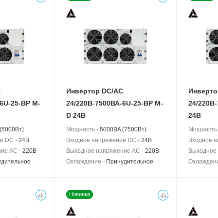
C
Инвертор DC/AC
Инверто
6U-25-BP M-
24/220В-7500ВА-6U-25-BP M-
24/220В
D 24В
24В
(5000Вт)
Мощность -
5000BA (7500Вт)
Мощность
е DC -
24В
Входное напряжение DC -
24В
Входное н
ие AC -
220В
Выходное напряжение AC -
220В
Выходное 
удительное
Охлаждение -
Принудительное
Охлажден
Новинка