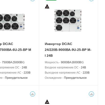
р DC/AC
Инвертор DC/AC
-7500ВА-6U-25-BP M
24/220В-9000ВА-9U-25-BP M-
I 24В
 -
7500BA (5000Вт)
Мощность -
9000BA (6000Вт)
апряжение DC -
24В
Входное напряжение DC -
24В
напряжение AC -
220В
Выходное напряжение AC -
220В
ие -
Принудительное
Охлаждение -
Принудительное