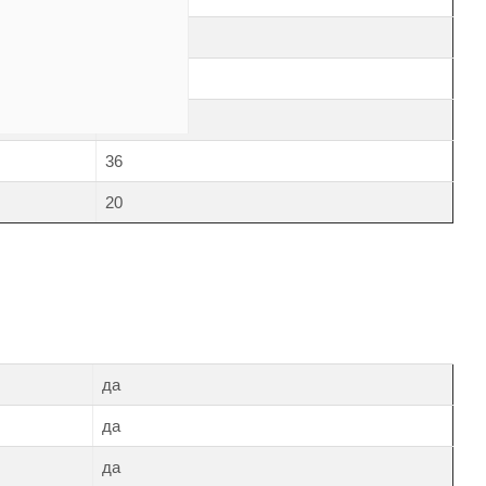
10 мс
2:1
5
36
20
да
да
да