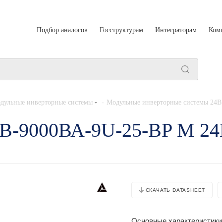
Подбор аналогов
Госструктурам
Интеграторам
Ком
-
дульные инверторные системы
Модульные инверторные системы 24В
0В-9000ВА-9U-25-BP M 2
СКАЧАТЬ DATASHEET
Основные характеристики