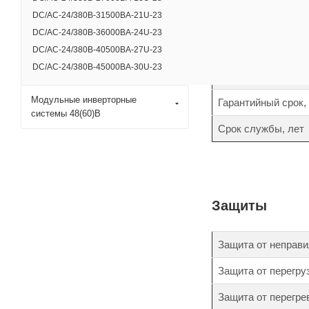
DC/AC-24/380B-31500BA-21U-23
Время переключени
DC/AC-24/380B-36000BA-24U-23
Коэффициент ампли
DC/AC-24/380B-40500BA-27U-23
DC/AC-24/380B-45000BA-30U-23
Коэффициент нели
Модульные инверторные
Гарантийный срок,
системы 48(60)В
Срок службы, лет
Защиты
Защита от неправи
Защита от перегру
Защита от перегре