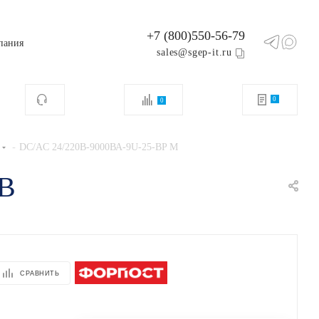
+7 (800)550-56-79
пания
sales@sgep-it.ru
0
0
-
DC/AC 24/220В-9000ВА-9U-25-BP M
4В
СРАВНИТЬ