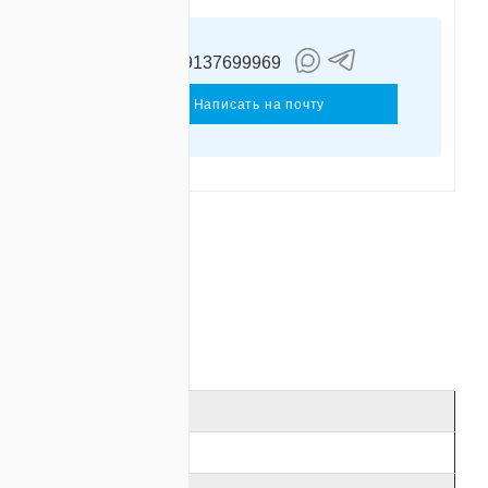
+79137699969
Кляузер
Роман
Написать на почту
ОТЗЫВЫ
24
20 … 32