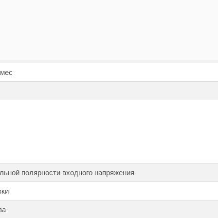
я питания нагрузки с одного ввода на другой, не более
туды тока нагрузки (крест-фактор)
нейных искажений, не более, %
 мес
льной полярности входного напряжения
зки
ва