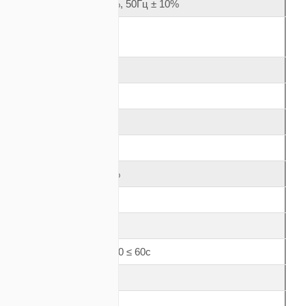
230В ± 15%, 50Гц ± 10%
333,6
1
1
230
230 ± 5
230В ± 15%
темы)
230В ± 2%
6000 / 9000
7500 / 10800 ≤ 60с
0,9
0,99