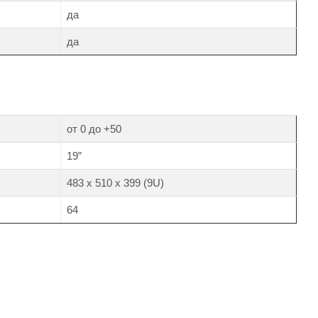
да
да
от 0 до +50
19”
483 х 510 х 399 (9U)
64