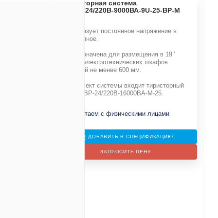
Инверторная система
DC/AC-24/220В-9000ВА-9U-25-BP-M
Преобразует постоянное напряжение в
В
переменное.
20В
Предназначена для размещения в 19’’
е
стойки электротехнических шкафов
глубиной не менее 600 мм.
В комплект системы входит тиристорный
байпас BP-24/220В-16000ВА-М-25.
99 (9U)
Не работаем с физическими лицами
ДОБАВИТЬ В СПЕЦИФИКАЦИЮ
ЗАПРОСИТЬ ЦЕНУ