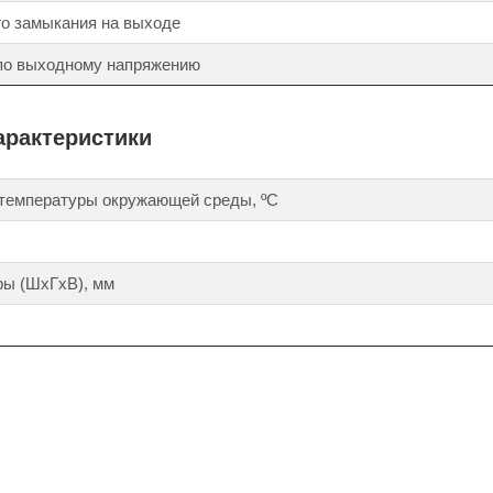
го замыкания на выходе
 по выходному напряжению
арактеристики
 температуры окружающей среды, ºС
ры (ШхГхВ), мм