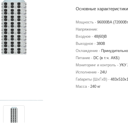
Основные характеристики
Мощность -
96000BA (72000Вт
Напряжение:
Входное -
48(60)В
Выходное -
380В
Охлаждение -
Принудительно
Питание -
DC (в т.ч. АКБ)
Мониторинг и контроль -
УКУ 
Исполнение -
24U
Габариты (ШхГхВ) -
483х510х
Масса -
240 кг