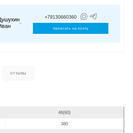
+79130660360
Душухин
Иван
Написать на почту
ОТЗЫВЫ
48(60)
380