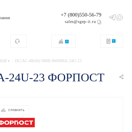
+7 (800)550-56-79
пания
sales@sgep-it.ru
0
0
-
60)В
DC/AC-48(60)/380B-96000BA-24U-23
0BA-24U-23 ФОРПОСТ
СРАВНИТЬ