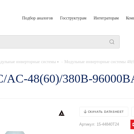
Подбор аналогов
Госструктурам
Интеграторам
Ком
-
дульные инверторные системы
Модульные инверторные системы 48(
DC/AC-48(60)/380B-9600
СКАЧАТЬ DATASHEET
Артикул:
15-44840T24