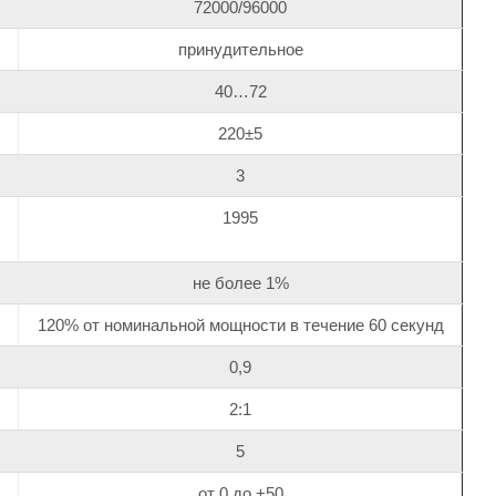
72000/96000
принудительное
40…72
220±5
3
1995
не более 1%
120% от номинальной мощности в течение 60 секунд
0,9
2:1
5
от 0 до +50