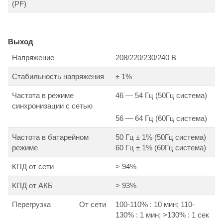
(PF)
Выход
Напряжение
208/220/230/240 В
Стабильность напряжения
± 1%
Частота в режиме
46 — 54 Гц (50Гц система)
синхронизации с сетью
56 — 64 Гц (60Гц система)
Частота в батарейном
50 Гц ± 1% (50Гц система)
режиме
60 Гц ± 1% (60Гц система)
КПД от сети
> 94%
КПД от АКБ
> 93%
Перегрузка
От сети
100-110% : 10 мин; 110-
130% : 1 мин; >130% : 1 сек