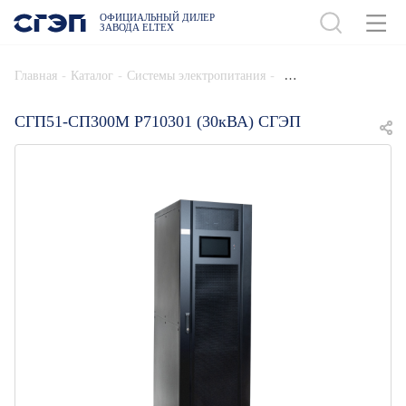
ОФИЦИАЛЬНЫЙ ДИЛЕР
ЗАВОДА ELTEX
ДОБАВИТЬ В СПЕЦИФИКАЦИЮ
-
-
-
Главная
Каталог
Системы электропитания
СГП51-СП300М Р710301 (30кВА) СГЭП