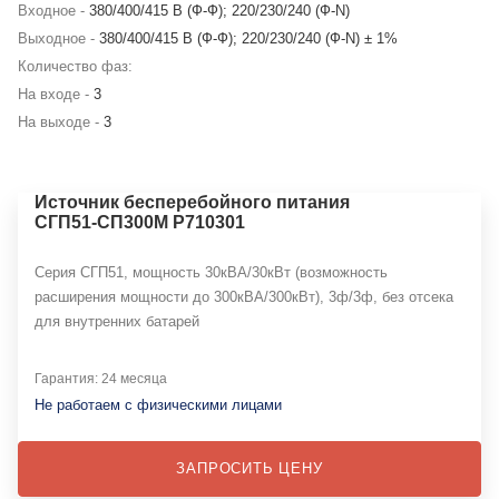
Входное -
380/400/415 В (Ф-Ф); 220/230/240 (Ф-N)
Выходное -
380/400/415 В (Ф-Ф); 220/230/240 (Ф-N) ± 1%
Количество фаз:
На входе -
3
На выходе -
3
Источник бесперебойного питания
СГП51-СП300М Р710301
Серия СГП51, мощность 30кВА/30кВт (возможность
расширения мощности до 300кВА/300кВт), 3ф/3ф, без отсека
для внутренних батарей
Гарантия: 24 месяца
Не работаем с физическими лицами
ЗАПРОСИТЬ ЦЕНУ