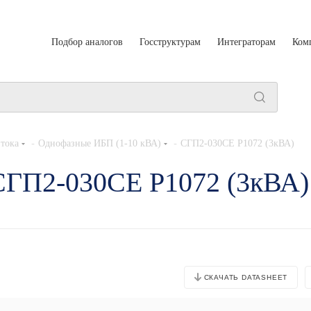
Подбор аналогов
Госструктурам
Интеграторам
Ком
-
-
тока
Однофазные ИБП (1-10 кВА)
СГП2-030СЕ Р1072 (3кВА)
СГП2-030СЕ Р1072 (3кВА)
СКАЧАТЬ DATASHEET