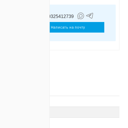
+79325412739
емальцев
лександр
Написать на почту
ОТЗЫВЫ
 / 220 / 230 / 240