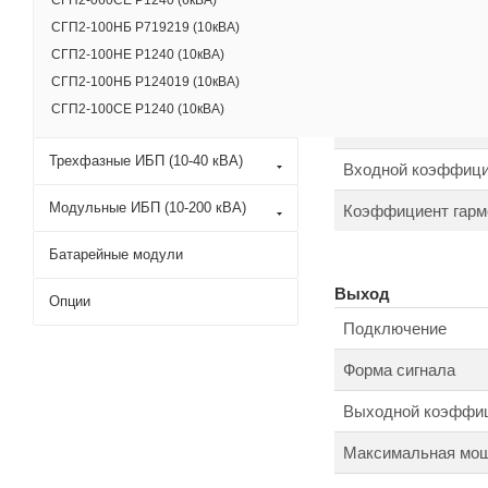
СГП2-060СЕ Р1240 (6кВА)
Номинальная входн
СГП2-100НБ Р719219 (10кВА)
СГП2-100НЕ Р1240 (10кВА)
Диапазон изменени
СГП2-100НБ Р124019 (10кВА)
СГП2-100СЕ Р1240 (10кВА)
Диапазон изменени
Трехфазные ИБП (10-40 кВА)
Входной коэффици
Модульные ИБП (10-200 кВА)
Коэффициент гармо
Батарейные модули
Выход
Опции
Подключение
Форма сигнала
Выходной коэффи
Максимальная мощ