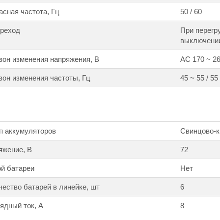
сная частота, Гц
50 / 60
ереход
При перегр
выключени
он изменения напряжения, В
АС 170 ~ 2
он изменения частоты, Гц
45 ~ 55 / 55
п аккумуляторов
Свинцово-к
яжение, В
72
й батареи
Нет
ество батарей в линейке, шт
6
ядный ток, А
8