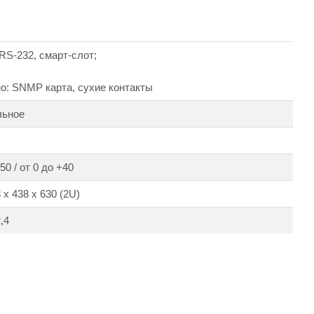
RS-232, смарт-слот;
о: SNMP карта, сухие контакты
льное
50 / от 0 до +40
 х 438 х 630 (2U)
,4