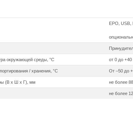
EPO, USB, 
опциональн
Принудите
ура окружающей среды, °С
от 0 до +40
портирования / хранения, °С
От –50 до +
ы (В х Ш х Г), мм
не более 88
не более 12