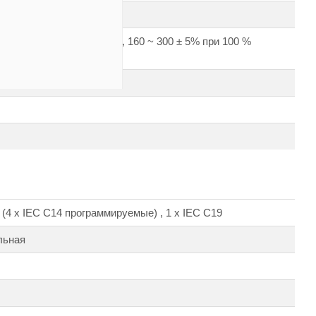
0 ±5 % при 50 % нагрузки, 160 ~ 300 ± 5% при 100 %
4 (4 х IEC C14 программируемые)
, 1 х IEC C19
льная