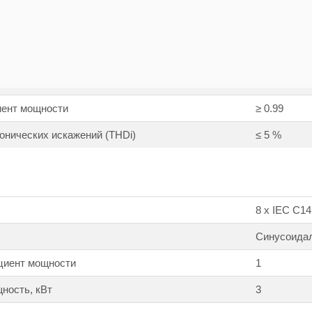
ая частота, Гц
50 / 60
я напряжения, В
АС 110 ~ 30
нагрузки
я частоты, Гц
40 ~ 70
ент мощности
≥ 0.99
нических искажений (THDi)
≤ 5 %
8 х IEC C1
Синусоида
циент мощности
1
ность, кВт
3