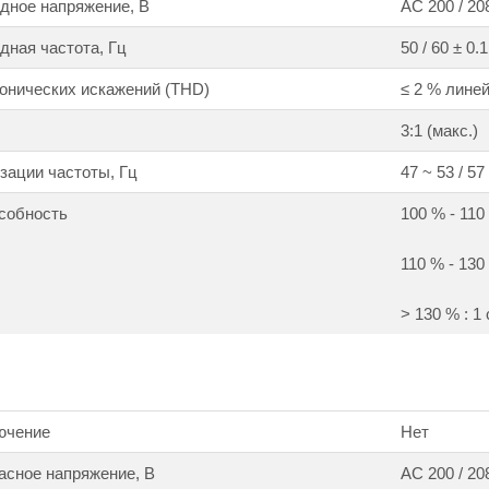
дное напряжение, В
АС 200 / 208
ная частота, Гц
50 / 60 ± 0.1
онических искажений (THD)
≤ 2 % линей
3:1 (макс.)
зации частоты, Гц
47 ~ 53 / 57
собность
100 % - 110
110 % - 130 
> 130 % : 1 
ючение
Нет
асное напряжение, В
АС 200 / 208