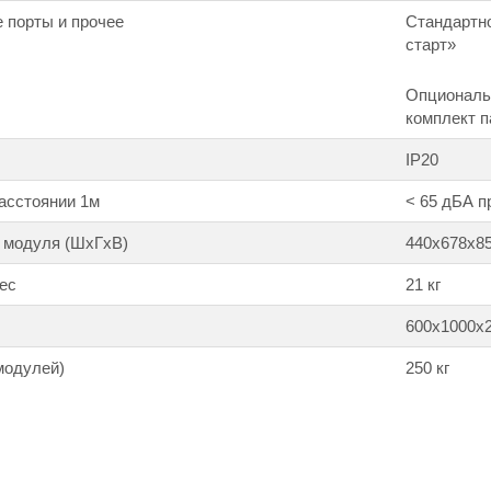
 порты и прочее
Стандартно
старт»
Опциональ
комплект 
IP20
асстоянии 1м
< 65 дБА п
 модуля (ШхГхВ)
440х678х85
ес
21 кг
600х1000х2
модулей)
250 кг