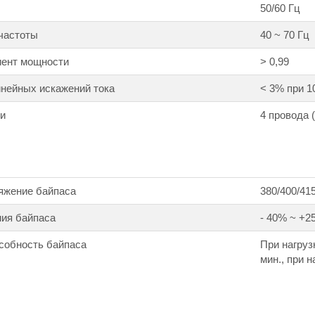
50/60 Гц
частоты
40 ~ 70 Гц
ент мощности
> 0,99
нейных искажений тока
< 3% при 1
ти
4 провода 
яжение байпаса
380/400/415
ния байпаса
- 40% ~ +2
собность байпаса
При нагруз
мин., при н