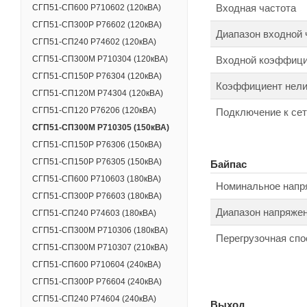
Входная частота
СГП51-СП600 Р710602 (120кВА)
СГП51-СП300Р Р76602 (120кВА)
Диапазон входной 
СГП51-СП240 Р74602 (120кВА)
Входной коэффици
СГП51-СП300М Р710304 (120кВА)
СГП51-СП150Р Р76304 (120кВА)
Коэффициент нели
СГП51-СП120M Р74304 (120кВА)
СГП51-СП120 Р76206 (120кВА)
Подключение к се
СГП51-СП300М Р710305 (150кВА)
СГП51-СП150Р Р76306 (150кВА)
СГП51-СП150Р Р76305 (150кВА)
Байпас
СГП51-СП600 Р710603 (180кВА)
Номинальное напр
СГП51-СП300Р Р76603 (180кВА)
Диапазон напряже
СГП51-СП240 Р74603 (180кВА)
СГП51-СП300М Р710306 (180кВА)
Перегрузочная спо
СГП51-СП300М Р710307 (210кВА)
СГП51-СП600 Р710604 (240кВА)
СГП51-СП300Р Р76604 (240кВА)
СГП51-СП240 Р74604 (240кВА)
Выход