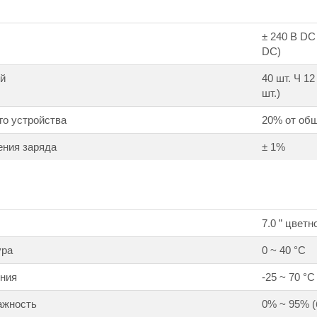
± 240 В DC
DC)
ей
40 шт. Ч 1
шт.)
го устройства
20% от об
ения заряда
± 1%
7.0 ” цвет
ура
0 ~ 40 °С
ения
-25 ~ 70 °С
ажность
0% ~ 95% (