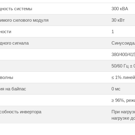
ность системы
300 кВА
имого силового модуля
30 кВт
ности
1
дного сигнала
Синусоида
380/400/415
50/60 Гц ± 
 волны
≤ 1% линей
ия на байпас
0 мс
≥ 96%, реж
собность инвертора
При нагрузк
нагрузке до