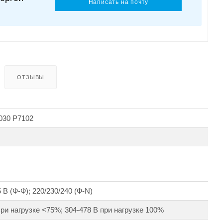
Написать на почту
ОТЗЫВЫ
30 Р7102
 В (Ф-Ф); 220/230/240 (Ф-N)
при нагрузке <75%; 304-478 В при нагрузке 100%