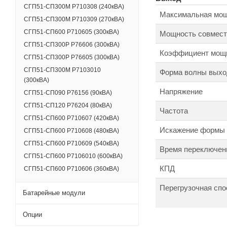
СГП51-СП300М Р710308 (240кВА)
Максимальная мощ
СГП51-СП300М Р710309 (270кВА)
СГП51-СП600 Р710605 (300кВА)
Мощность совмест
СГП51-СП300Р Р76606 (300кВА)
Коэффициент мощ
СГП51-СП300Р Р76605 (300кВА)
СГП51-СП300М Р7103010
Форма волны выхо
(300кВА)
Напряжение
СГП51-СП090 Р76156 (90кВА)
СГП51-СП120 Р76204 (80кВА)
Частота
СГП51-СП600 Р710607 (420кВА)
Искажение формы
СГП51-СП600 Р710608 (480кВА)
СГП51-СП600 Р710609 (540кВА)
Время переключен
СГП51-СП600 Р7106010 (600кВА)
КПД
СГП51-СП600 Р710606 (360кВА)
Перегрузочная спо
Батарейные модули
Опции