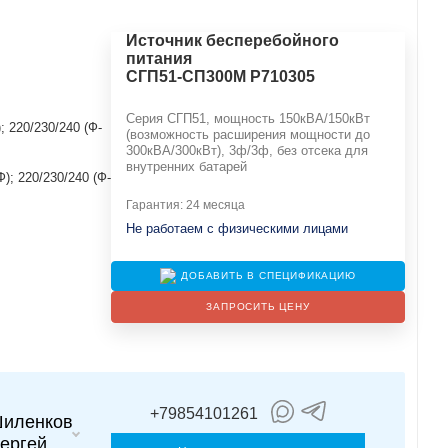
Источник бесперебойного
питания
СГП51-СП300М Р710305
Серия СГП51, мощность 150кВА/150кВт
; 220/230/240 (Ф-
(возможность расширения мощности до
300кВА/300кВт), 3ф/3ф, без отсека для
внутренних батарей
Ф); 220/230/240 (Ф-
Гарантия: 24 месяца
Не работаем с физическими лицами
ДОБАВИТЬ В СПЕЦИФИКАЦИЮ
ЗАПРОСИТЬ ЦЕНУ
+79854101261
иленков
ергей