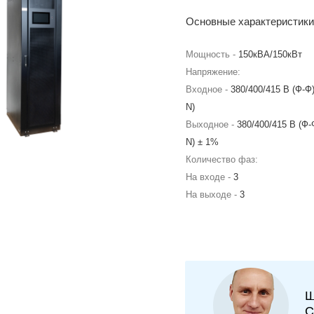
Основные характеристики
Мощность -
150кВА/150кВт
Напряжение:
Входное -
380/400/415 В (Ф-Ф)
N)
Выходное -
380/400/415 В (Ф-
N) ± 1%
Количество фаз:
На входе -
3
На выходе -
3
Ш
С