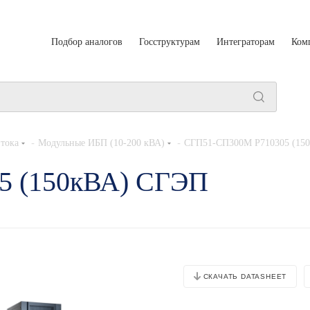
Подбор аналогов
Госструктурам
Интеграторам
Ком
-
-
тока
Модульные ИБП (10-200 кВА)
СГП51-СП300М Р710305 (15
5 (150кВА) СГЭП
СКАЧАТЬ DATASHEET