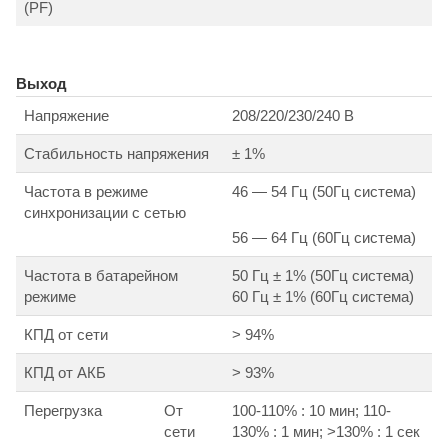
(PF)
Выход
Напряжение
208/220/230/240 В
Стабильность напряжения
± 1%
Частота в режиме
46 — 54 Гц (50Гц система)
синхронизации с сетью
56 — 64 Гц (60Гц система)
Частота в батарейном
50 Гц ± 1% (50Гц система)
режиме
60 Гц ± 1% (60Гц система)
КПД от сети
> 94%
КПД от АКБ
> 93%
Перегрузка
От
100-110% : 10 мин; 110-
сети
130% : 1 мин; >130% : 1 сек