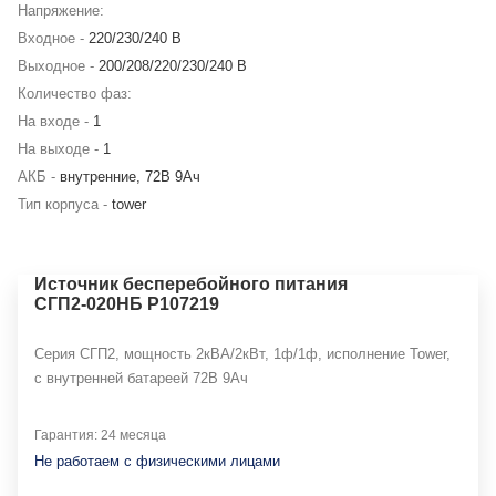
Напряжение:
Входное -
220/230/240 В
Выходное -
200/208/220/230/240 В
Количество фаз:
На входе -
1
На выходе -
1
АКБ -
внутренние, 72В 9Ач
Тип корпуса -
tower
Источник бесперебойного питания
СГП2-020НБ Р107219
Серия СГП2, мощность 2кВА/2кВт, 1ф/1ф, исполнение Tower,
с внутренней батареей 72В 9Ач
Гарантия: 24 месяца
Не работаем с физическими лицами