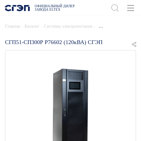
ОФИЦИАЛЬНЫЙ ДИЛЕР
ЗАВОДА ELTEX
ДОБАВИТЬ В СПЕЦИФИКАЦИЮ
-
-
-
Главная
Каталог
Системы электропитания
СГП51-СП300Р Р76602 (120кВА) СГЭП