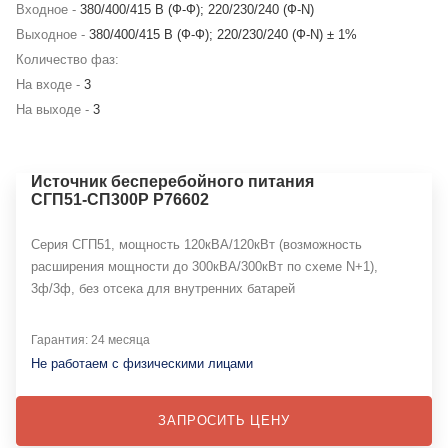
Входное -
380/400/415 В (Ф-Ф); 220/230/240 (Ф-N)
Выходное -
380/400/415 В (Ф-Ф); 220/230/240 (Ф-N) ± 1%
Количество фаз:
На входе -
3
На выходе -
3
Источник бесперебойного питания
СГП51-СП300Р Р76602
Серия СГП51, мощность 120кВА/120кВт (возможность
расширения мощности до 300кВА/300кВт по схеме N+1),
3ф/3ф, без отсека для внутренних батарей
Гарантия: 24 месяца
Не работаем с физическими лицами
ЗАПРОСИТЬ ЦЕНУ