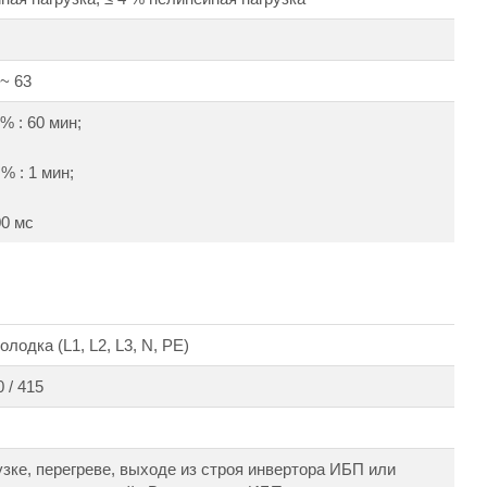
 ~ 63
 % : 60 мин;
 % : 1 мин;
00 мс
лодка (L1, L2, L3, N, PE)
 / 415
узке, перегреве, выходе из строя инвертора ИБП или