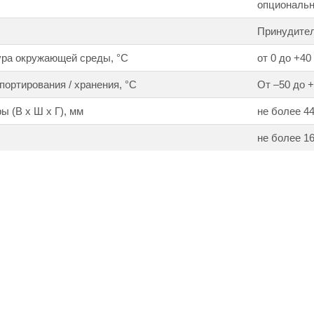
опциональн
Принудите
ура окружающей среды, °С
от 0 до +40
портирования / хранения, °С
От –50 до +
ы (В х Ш х Г), мм
не более 44
не более 1