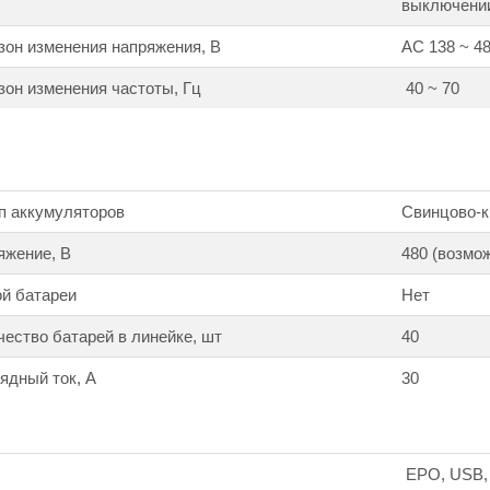
выключени
он изменения напряжения, В
АС 138 ~ 4
он изменения частоты, Гц
40 ~ 70
п аккумуляторов
Свинцово-к
яжение, В
480 (возмо
й батареи
Нет
ество батарей в линейке, шт
40
ядный ток, А
30
EPO, USB, 