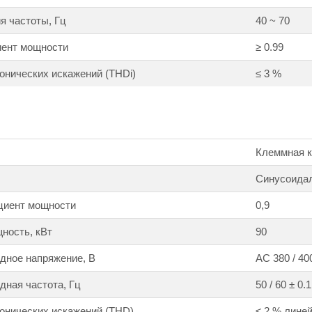
я частоты, Гц
40 ~ 70
ент мощности
≥ 0.99
нических искажений (THDi)
≤ 3 %
Клеммная ко
Синусоида
циент мощности
0,9
ность, кВт
90
дное напряжение, В
АС 380 / 400
ная частота, Гц
50 / 60 ± 0.1
онических искажений (THD)
≤ 2 % линей