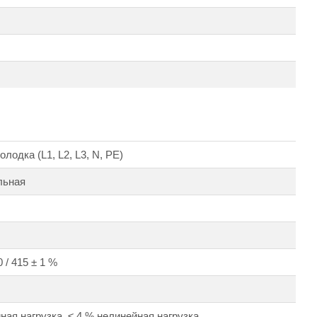
лодка (L1, L2, L3, N, PE)
льная
 / 415 ± 1 %
ная нагрузка, ≤ 4 % нелинейная нагрузка