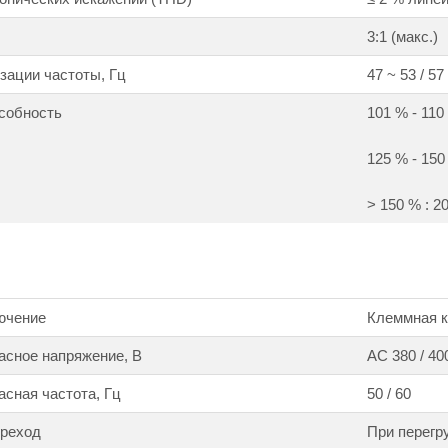
3:1 (макс.)
зации частоты, Гц
47 ~ 53 / 57
собность
101 % - 110
125 % - 150
> 150 % : 2
ючение
Клеммная ко
асное напряжение, В
АС 380 / 400
сная частота, Гц
50 / 60
ереход
При перегр