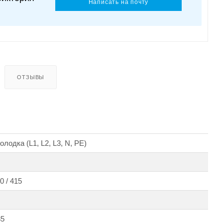
Написать на почту
ОТЗЫВЫ
лодка (L1, L2, L3, N, PE)
0 / 415
85