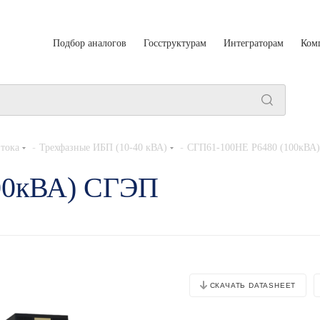
Подбор аналогов
Госструктурам
Интеграторам
Ком
-
-
тока
Трехфазные ИБП (10-40 кВА)
СГП61-100НЕ Р6480 (100кВА)
00кВА) СГЭП
СКАЧАТЬ DATASHEET