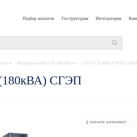
Подбор аналогов
Госструктурам
Интеграторам
Ком
-
-
тока
Модульные ИБП (10-200 кВА)
СГП51-СП300Р Р76603 (180к
(180кВА) СГЭП
СКАЧАТЬ DATASHEET