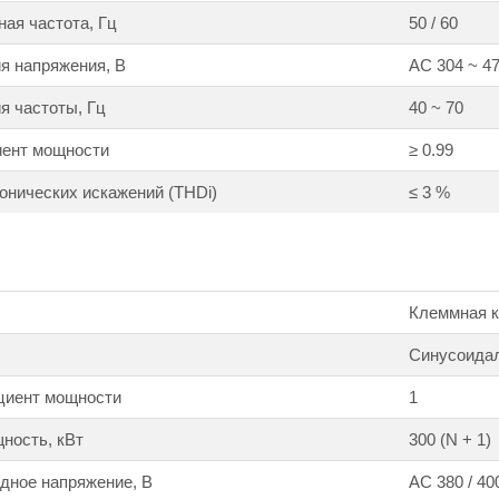
ая частота, Гц
50 / 60
я напряжения, В
АС 304 ~ 478
я частоты, Гц
40 ~ 70
ент мощности
≥ 0.99
нических искажений (THDi)
≤ 3 %
Клеммная ко
Синусоида
циент мощности
1
ность, кВт
300 (N + 1)
дное напряжение, В
АС 380 / 400