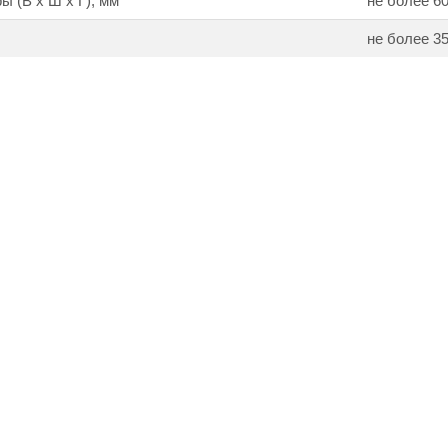
ы (В х Ш х Г), мм
не более 60
не более 3