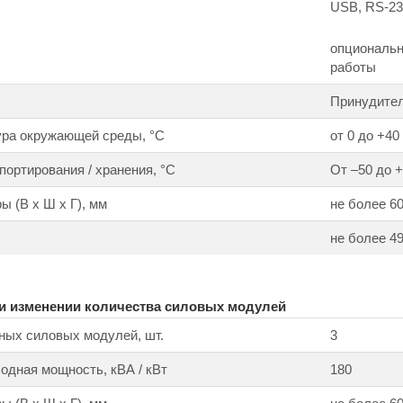
USB, RS-232
опциональн
работы
Принудите
ура окружающей среды, °С
от 0 до +40
портирования / хранения, °С
От –50 до +
ы (В х Ш х Г), мм
не более 60
не более 4
ри изменении количества силовых модулей
ных силовых модулей, шт.
3
дная мощность, кВА / кВт
180