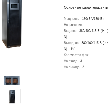
Основные характеристики
Мощность -
180кВА/180кВт
Напряжение:
Входное -
380/400/415 В (Ф-Ф)
N)
Выходное -
380/400/415 В (Ф-
N) ± 1%
Количество фаз:
На входе -
3
На выходе -
3