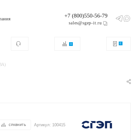
+7 (800)550-56-79
пания
sales@sgep-it.ru
0
0
ВА)
Артикул:
100415
СРАВНИТЬ