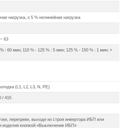
ная нагрузка, ≤ 5 % нелинейная нагрузка
 ~ 63
% : 60 мин; 110 % - 125 % : 5 мин; 125 % - 150 % : 1 мин; >
лодка (L1, L2, L3, N, PE)
 / 415
узке, перегреве, выходе из строя инвертора ИБП или
и изделия кнопкой «Выключение ИБП»