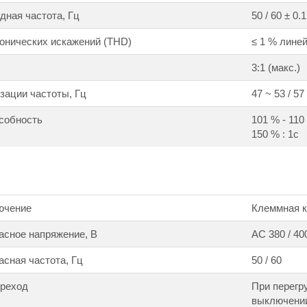
ная частота, Гц
50 / 60 ± 0.1
онических искажений (THD)
≤ 1 % линей
3:1 (макс.)
зации частоты, Гц
47 ~ 53 / 57
собность
101 % - 110 
150 % : 1с
ючение
Клеммная ко
асное напряжение, В
АС 380 / 400
сная частота, Гц
50 / 60
ереход
При перегр
выключени