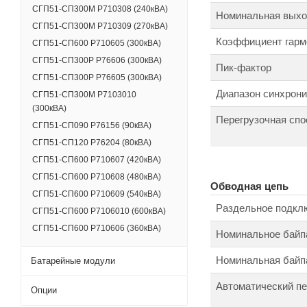
СГП51-СП300М Р710308 (240кВА)
Номинальная выход
СГП51-СП300М Р710309 (270кВА)
Коэффициент гарм
СГП51-СП600 Р710605 (300кВА)
СГП51-СП300Р Р76606 (300кВА)
Пик-фактор
СГП51-СП300Р Р76605 (300кВА)
Диапазон синхрони
СГП51-СП300М Р7103010
(300кВА)
Перегрузочная спо
СГП51-СП090 Р76156 (90кВА)
СГП51-СП120 Р76204 (80кВА)
СГП51-СП600 Р710607 (420кВА)
СГП51-СП600 Р710608 (480кВА)
Обводная цепь
СГП51-СП600 Р710609 (540кВА)
Раздельное подкл
СГП51-СП600 Р7106010 (600кВА)
СГП51-СП600 Р710606 (360кВА)
Номинальное байп
Номинальная байпа
Батарейные модули
Автоматический п
Опции