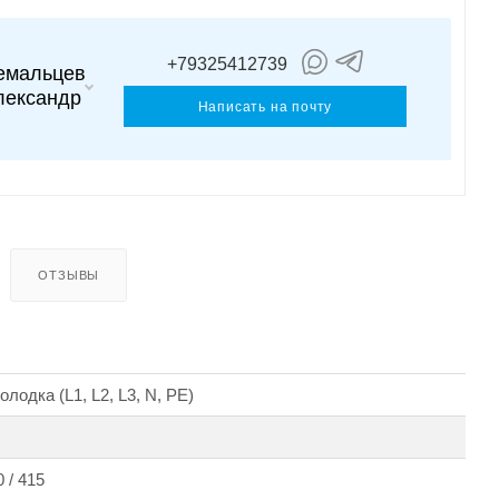
+79325412739
емальцев
лександр
Написать на почту
ОТЗЫВЫ
лодка (L1, L2, L3, N, PE)
 / 415