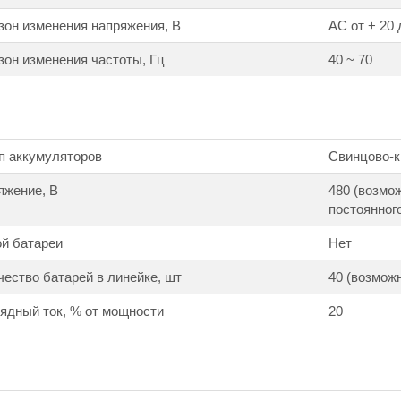
он изменения напряжения, В
АС от + 20 
он изменения частоты, Гц
40 ~ 70
п аккумуляторов
Свинцово-к
яжение, В
480 (возмо
постоянного
й батареи
Нет
ество батарей в линейке, шт
40 (возможн
ядный ток, % от мощности
20