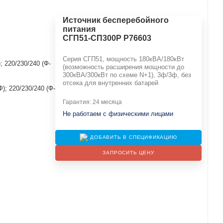
Источник бесперебойного
питания
СГП51-СП300Р Р76603
Серия СГП51, мощность 180кВА/180кВт
; 220/230/240 (Ф-
(возможность расширения мощности до
300кВА/300кВт по схеме N+1), 3ф/3ф, без
отсека для внутренних батарей
Ф); 220/230/240 (Ф-
Гарантия: 24 месяца
Не работаем с физическими лицами
ДОБАВИТЬ В СПЕЦИФИКАЦИЮ
ЗАПРОСИТЬ ЦЕНУ