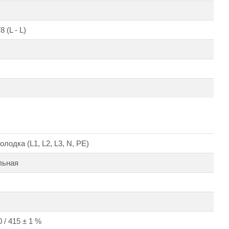
 (L - L)
лодка (L1, L2, L3, N, PE)
льная
 / 415 ± 1 %