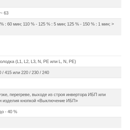
 ~ 63
% : 60 мин; 110 % - 125 % : 5 мин; 125 % - 150 % : 1 мин; >
лодка (L1, L2, L3, N, PE или L, N, PE)
 / 415 или 220 / 230 / 240
узке, перегреве, выходе из строя инвертора ИБП или
и изделия кнопкой «Выключение ИБП»
до - 40 %