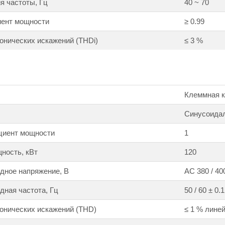
я частоты, Гц
40 ~ 70
ент мощности
≥ 0.99
нических искажений (THDi)
≤ 3 %
Клеммная ко
Синусоида
циент мощности
1
ность, кВт
120
дное напряжение, В
АС 380 / 400
ная частота, Гц
50 / 60 ± 0.1
онических искажений (THD)
≤ 1 % линей