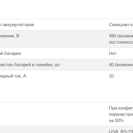
п аккумуляторов
Свинцово-к
яжение, В
480 (возмо
постоянного
й батареи
Нет
ество батарей в линейке, шт
40 (возможн
ядный ток, А
20
При конфигу
перенастро
на 50%
USB, RS-232