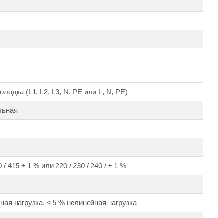
лодка (L1, L2, L3, N, PE или L, N, PE)
льная
 / 415 ± 1 % или 220 / 230 / 240 / ± 1 %
ная нагрузка, ≤ 5 % нелинейная нагрузка