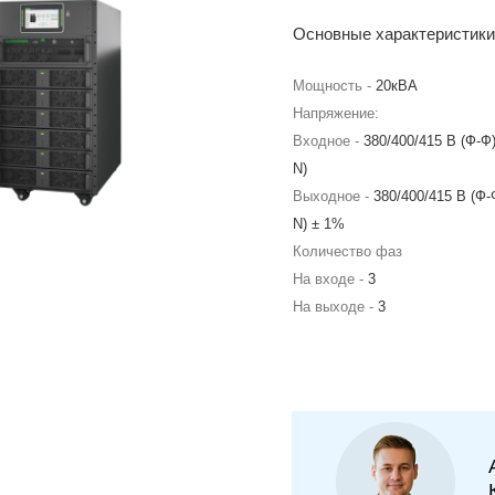
Основные характеристики
Мощность -
20кВА
Напряжение:
Входное -
380/400/415 В (Ф-Ф)
N)
Выходное -
380/400/415 В (Ф-
N) ± 1%
Количество фаз
На входе -
3
На выходе -
3