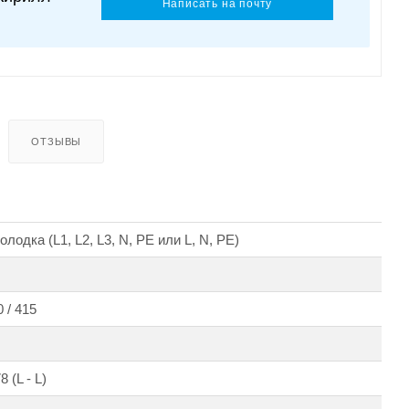
Написать на почту
ОТЗЫВЫ
лодка (L1, L2, L3, N, PE или L, N, PE)
 / 415
 (L - L)