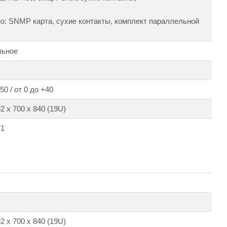
о: SNMP карта, сухие контакты, комплект параллельной
льное
50 / от 0 до +40
2 х 700 х 840 (19U)
71
2 х 700 х 840 (19U)