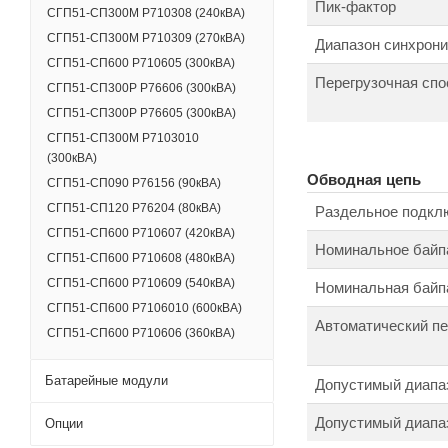
Пик-фактор
СГП51-СП300М Р710308 (240кВА)
СГП51-СП300М Р710309 (270кВА)
Диапазон синхрони
СГП51-СП600 Р710605 (300кВА)
Перегрузочная спо
СГП51-СП300Р Р76606 (300кВА)
СГП51-СП300Р Р76605 (300кВА)
СГП51-СП300М Р7103010
(300кВА)
Обводная цепь
СГП51-СП090 Р76156 (90кВА)
СГП51-СП120 Р76204 (80кВА)
Раздельное подкл
СГП51-СП600 Р710607 (420кВА)
Номинальное байп
СГП51-СП600 Р710608 (480кВА)
СГП51-СП600 Р710609 (540кВА)
Номинальная байпа
СГП51-СП600 Р7106010 (600кВА)
Автоматический п
СГП51-СП600 Р710606 (360кВА)
Батарейные модули
Допустимый диапаз
Допустимый диапаз
Опции