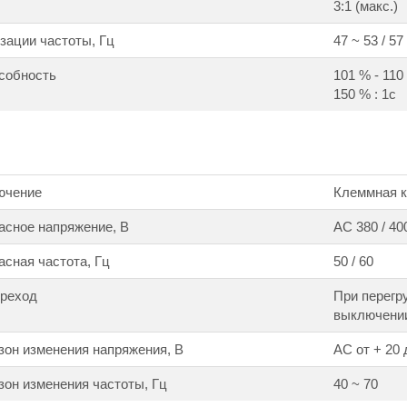
3:1 (макс.)
зации частоты, Гц
47 ~ 53 / 57
собность
101 % - 110 
150 % : 1с
ючение
Клеммная ко
асное напряжение, В
АС 380 / 400
сная частота, Гц
50 / 60
ереход
При перегр
выключени
он изменения напряжения, В
АС от + 20 
он изменения частоты, Гц
40 ~ 70