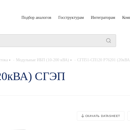
Подбор аналогов
Госструктурам
Интеграторам
Ком
-
-
тока
Модульные ИБП (10-200 кВА)
СГП51-СП120 Р76201 (20кВА
20кВА) СГЭП
СКАЧАТЬ DATASHEET