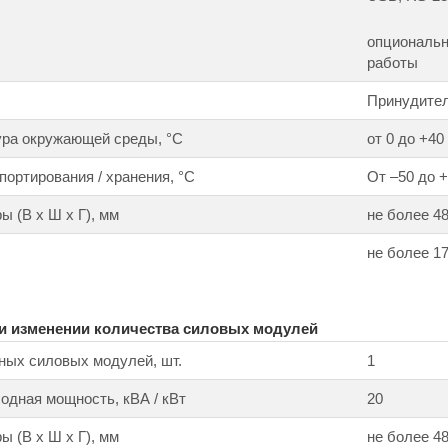
опциональн
работы
Принудите
ура окружающей среды, °С
от 0 до +40
портирования / хранения, °С
От –50 до +
ы (В х Ш х Г), мм
не более 48
не более 1
ри изменении количества силовых модулей
ных силовых модулей, шт.
1
дная мощность, кВА / кВт
20
ы (В х Ш х Г), мм
не более 48