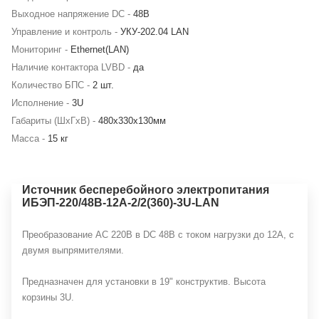
Выходное напряжение DC -
48В
Управление и контроль -
УКУ-202.04 LAN
Мониторинг -
Ethernet(LAN)
Наличие контактора LVBD -
да
Количество БПС -
2 шт.
Исполнение -
3U
Габариты (ШхГхВ) -
480х330х130мм
Масса -
15 кг
Источник бесперебойного электропитания
ИБЭП-220/48B-12A-2/2(360)-3U-LAN
Преобразование АС 220В в DC 48В с током нагрузки до 12А, с
двумя выпрямителями.
Предназначен для установки в 19" конструктив. Высота
корзины 3U.