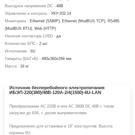
Выходное напряжение DC -
48В
Управление и контроль -
УКУ-202.14
Мониторинг -
Ethernet (SNMP), Ethernet (ModBUS TCP), RS485
(ModBUS RTU), Web (HTTP)
Наличие контактора LVBD -
да
Количество БПС -
2 шт.
Исполнение -
6U
Габариты (ШхГхВ) -
480х360х266 мм
Масса -
16 кг
Источник бесперебойного электропитания
ИБЭП-220(380)/48B-120A-2/4(1500)-6U-LAN
Преобразование АС 220В в или AC 380В DC 48В с током
нагрузки до 60А, с двумя выпрямителями.
Предназначен для установки в 19" конструктив. Высота
корзины 6U.