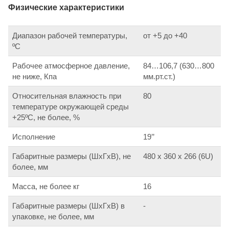
Физические характеристики
Диапазон рабочей температуры,
от +5 до +40
ºС
Рабочее атмосферное давление,
84…106,7 (630…800
не ниже, Кпа
мм.рт.ст.)
Относительная влажность при
80
температуре окружающей среды
+25ºС, не более, %
Исполнение
19’’
Габаритные размеры (ШхГхВ), не
480 х 360 х 266 (6U)
более, мм
Масса, не более кг
16
Габаритные размеры (ШхГхВ) в
-
упаковке, не более, мм