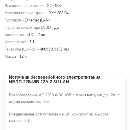
Выходное напряжение DC -
48В
Управление и контроль -
УКУ-202.04
Протокол -
Ethernet (LAN)
Наличие контактора LVBD -
да
Количество БПС -
2 шт.
Исполнение -
3U
Габариты (ШхГхВ) -
480х330х132 мм
Масса -
12 кг
Источник бесперебойного электропитания
ИБЭП-220/48B-12A-2 3U LAN
Преобразование АС 220В в DC 48В с током нагрузки до 12А, с
двумя выпрямителями.
Предназначен для установки в 19" конструктив. Высота
корзины 3U.