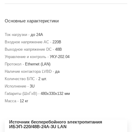
Основные характеристики
Ток нагрузки -
до 24А
Входное напряжение AC -
220В
Выходное напряжение DC -
48В
Управление и контроль -
УКУ-202.04
Протокол -
Ethernet (LAN)
Наличие контактора LVBD -
да
Количество БПС -
2 шт.
Исполнение -
3U
Габариты (ШхГхВ) -
480х330х132 мм
Масса -
12 кг
Источник бесперебойного электропитания
ИБЭП-220/48B-24A-3U LAN