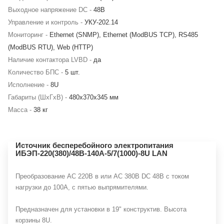
Выходное напряжение DC -
48В
Управление и контроль -
УКУ-202.14
Мониторинг -
Ethernet (SNMP), Ethernet (ModBUS TCP), RS485
(ModBUS RTU), Web (HTTP)
Наличие контактора LVBD -
да
Количество БПС -
5 шт.
Исполнение -
8U
Габариты (ШхГхВ) -
480х370х345 мм
Масса -
38 кг
Источник бесперебойного электропитания
ИБЭП-220(380)/48B-140A-5/7(1000)-8U LAN
Преобразование АС 220В в или AC 380В DC 48В с током
нагрузки до 100А, с пятью выпрямителями.
Предназначен для установки в 19" конструктив. Высота
корзины 8U.