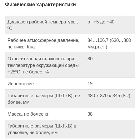
Физические характеристики
Диапазон рабочей температуры,
от +5 до +40
ºС
Рабочее атмосферное давление,
84…106,7 (630…800
не ниже, Кпа
мм.рт.ст.)
Относительная влажность при
80
температуре окружающей среды
+25ºС, не более, %
Исполнение
19’’
Габаритные размеры (ШхГхВ), не
480 х 370 х 345 (8U)
более, мм
Масса, не более кг
38
Габаритные размеры (ШхГхВ) в
-
упаковке, не более, мм