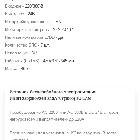
Входное -
220(380)В
Выходное -
24В
Интерфейс управления -
LAN
Мониторинг и контроль -
УКУ-207.14
Наличие контактора LVBD -
да
Количество БПС -
7 шт.
Исполнение -
8U
Габариты (ШхГхВ) -
480х370х345 мм
Масса -
46 кг
Источник бесперебойного электропитания
ИБЭП-220(380)/24B-210А-7/7(1000)-8U-LAN
Преобразование AC 220В или AC 380В в DC 24В с током
нагрузки (семи выпрямителей) до 210А.
Предназначен для установки в 19" конструктив. Высота
корзины 8U.