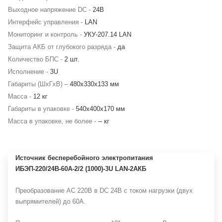
Выходное напряжение DC -
24В
Интерфейс управления -
LAN
Мониторинг и контроль -
УКУ-207.14 LAN
Защита АКБ от глубокого разряда -
да
Количество БПС -
2 шт.
Исполнение -
3U
Габариты (ШхГхВ) –
480х330х133 мм
Масса -
12 кг
Габариты в упаковке -
540х400х170 мм
Масса в упаковке, не более -
-- кг
Источник бесперебойного электропитания
ИБЭП-220/24B-60A-2/2 (1000)-3U LAN-2АКБ
Преобразование AC 220В в DC 24В с током нагрузки (двух
выпрямителей) до 60А.