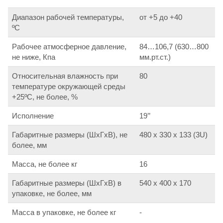
Диапазон рабочей температуры,
от +5 до +40
ºС
Рабочее атмосферное давление,
84…106,7 (630…800
не ниже, Кпа
мм.рт.ст.)
Относительная влажность при
80
температуре окружающей среды
+25ºС, не более, %
Исполнение
19’’
Габаритные размеры (ШхГхВ), не
480 х 330 х 133 (3U)
более, мм
Масса, не более кг
16
Габаритные размеры (ШхГхВ) в
540 х 400 х 170
упаковке, не более, мм
Масса в упаковке, не более кг
-