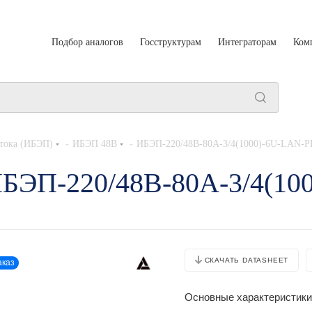
Подбор аналогов
Госструктурам
Интеграторам
Ком
-
-
тока (ИБЭП)
ИБЭП 48В
ИБЭП-220/48B-80A-3/4(1000)-6U-LAN-P
ИБЭП-220/48B-80A-3/4(10
СКАЧАТЬ DATASHEET
аказ
Основные характеристики