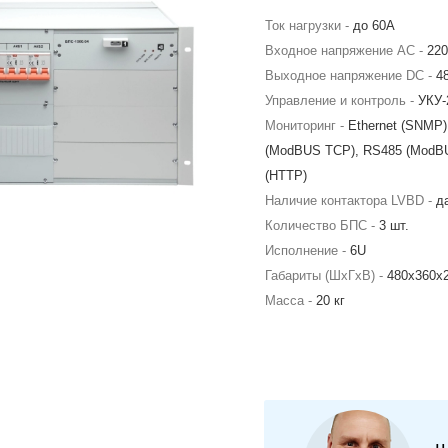
Ток нагрузки -
до 60А
Входное напряжение AC -
22
Выходное напряжение DC -
4
Управление и контроль -
УКУ-
Мониторинг -
Ethernet (SNMP),
(ModBUS TCP), RS485 (ModB
(HTTP)
Наличие контактора LVBD -
д
Количество БПС -
3 шт.
Исполнение -
6U
Габариты (ШхГхВ) -
480х360х
Масса -
20 кг