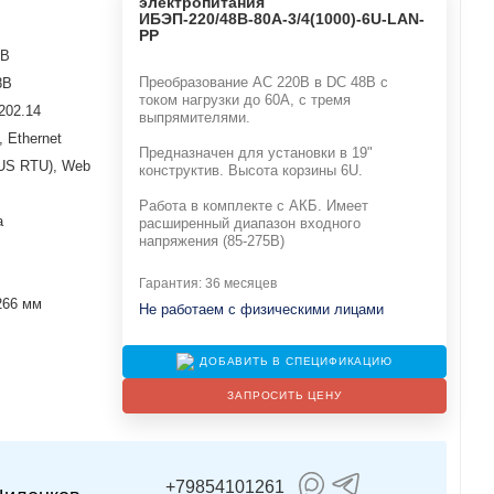
электропитания
ИБЭП-220/48B-80A-3/4(1000)-6U-LAN-
РР
0В
Преобразование АС 220В в DC 48В с
8В
током нагрузки до 60А, с тремя
202.14
выпрямителями.
 Ethernet
Предназначен для установки в 19"
US RTU), Web
конструктив. Высота корзины 6U.
Работа в комплекте с АКБ. Имеет
а
расширенный диапазон входного
напряжения (85-275В)
Гарантия: 36 месяцев
266 мм
Не работаем с физическими лицами
ДОБАВИТЬ В СПЕЦИФИКАЦИЮ
ЗАПРОСИТЬ ЦЕНУ
+79854101261