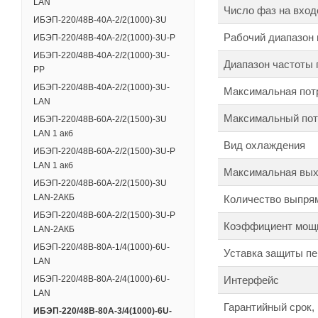
LAN
Число фаз на вход
ИБЭП-220/48B-40A-2/2(1000)-3U
Рабочий диапазон 
ИБЭП-220/48B-40A-2/2(1000)-3U-Р
ИБЭП-220/48B-40A-2/2(1000)-3U-
Диапазон частоты 
РР
ИБЭП-220/48B-40A-2/2(1000)-3U-
Максимальная пот
LAN
Максимальный пот
ИБЭП-220/48В-60А-2/2(1500)-3U
LAN 1 акб
Вид охлаждения
ИБЭП-220/48В-60А-2/2(1500)-3U-Р
LAN 1 акб
Максимальная вых
ИБЭП-220/48В-60А-2/2(1500)-3U
LAN-2АКБ
Количество выпря
ИБЭП-220/48В-60А-2/2(1500)-3U-Р
Коэффициент мощн
LAN-2АКБ
ИБЭП-220/48B-80A-1/4(1000)-6U-
Уставка защиты пе
LAN
Интерфейс
ИБЭП-220/48B-80A-2/4(1000)-6U-
LAN
Гарантийный срок,
ИБЭП-220/48B-80A-3/4(1000)-6U-