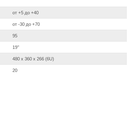
от +5 до +40
от -30 до +70
95
19’’
480 х 360 х 266 (6U)
20