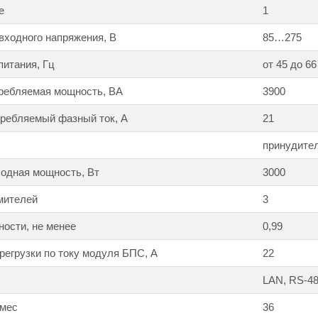
е
1
входного напряжения, В
85…275
питания, Гц
от 45 до 66
ребляемая мощность, ВА
3900
ребляемый фазный ток, А
21
принудите
одная мощность, Вт
3000
мителей
3
ости, не менее
0,99
регрузки по току модуля БПС, А
22
LAN, RS-4
 мес
36