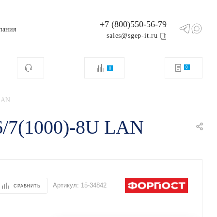
+7 (800)550-56-79
пания
sales@sgep-it.ru
0
0
LAN
6/7(1000)-8U LAN
Артикул:
15-34842
СРАВНИТЬ