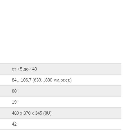
от +5 до +40
84…106,7 (630…800 мм.рт.ст.)
80
19’’
480 х 370 х 345 (8U)
42