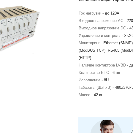
Ток нагрузки -
до 120А
Входное напряжение AC -
220
Выходное напряжение DC -
4
Управление и контроль -
УКУ-
Мониторинг -
Ethernet (SNMP),
(ModBUS TCP), RS485 (ModB
(HTTP)
Наличие контактора LVBD -
д
Количество БПС -
6 шт
Исполнение -
8U
Габариты (ШхГхВ) -
480х370х
Масса -
42 кг