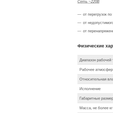
Сеть ~220В
от перегрузок по
от недопустимог
от перенапряжен
Физические ха
Диапазон рабочей 
Рабочее атмосферн
Относительная вла
Исполнение
Габаритные размер
Масса, не более кг