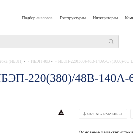
Подбор аналогов
Госструктурам
Интеграторам
Ком
-
-
тока (ИБЭП)
ИБЭП 48В
ИБЭП-220(380)/48B-140A-6/7(1000)-8U 
ИБЭП-220(380)/48B-140A-
СКАЧАТЬ DATASHEET
Основные характеристики