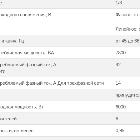
е
1/3
входного напряжения, В
Фазное: от
Линейное: 
питания, Гц
от 45 до 66
ребляемая мощность, ВА
7800
ребляемый фазный ток, А
42
ети
ребляемый фазный ток, А Для трехфазной сети
14
принудите
одная мощность, Вт
6000
мителей
6
ости, не менее
0,99