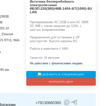
Источник бесперебойного
электропитания
ИБЭП-220(380)/48B-140A-6/7(1000)-8U
LAN
(380)В
Преобразование АС 220В в или AC 380В
8В
DC 48В с током нагрузки до 120А, с
202.14
шестью выпрямителями.
 Ethernet
Предназначен для установки в 19"
US RTU), Web
конструктив. Высота корзины 8U.
Работа в комплекте с АКБ.
а
Гарантия: 36 месяцев
Не работаем с физическими лицами
345 мм
ДОБАВИТЬ В СПЕЦИФИКАЦИЮ
ЗАПРОСИТЬ ЦЕНУ
+79130660360
Душухин