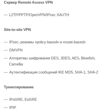
Сервер Remote Access VPN
L2TP/PPTP/OpenVPN/IPsec XAUTH
Site-to-site VPN
IPsec: режимы «policy-based» и «route-based»
DMVPN
Алгоритмы шифрования DES, 3DES, AES, Blowfish,
Camellia
Аутентификация сообщений IKE MD5, SHA-1, SHA-2
Туннелирование
IPoGRE, EoGRE
IPIP