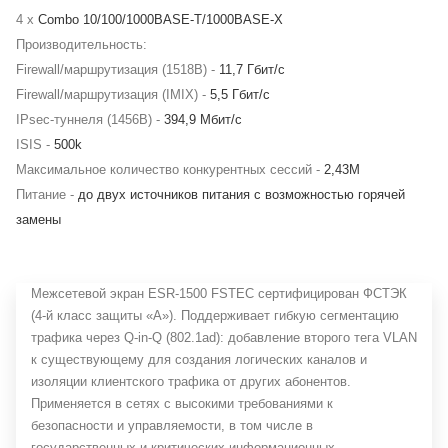
4 x
Combo 10/100/1000BASE-T/1000BASE-X
Производительность:
Firewall/маршрутизация (1518B) -
11,7 Гбит/c
Firewall/маршрутизация (IMIX) -
5,5 Гбит/c
IPsec-туннеля (1456В) -
394,9 Мбит/c
ISIS -
500k
Максимальное количество конкурентных сессий -
2,43M
Питание -
до двух источников питания с возможностью горячей
замены
Межсетевой экран ESR-1500 FSTEC сертифицирован ФСТЭК
(4-й класс защиты «А»). Поддерживает гибкую сегментацию
трафика через Q-in-Q (802.1ad): добавление второго тега VLAN
к существующему для создания логических каналов и
изоляции клиентского трафика от других абонентов.
Применяется в сетях с высокими требованиями к
безопасности и управляемости, в том числе в
государственных и критических информационных