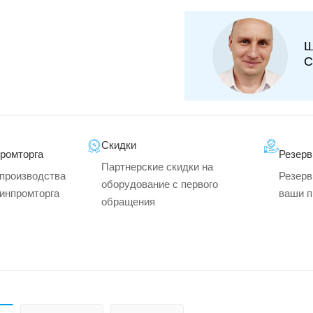
Ш
С
Скидки
промторга
Резерв
Партнерские скидки на
производства
Резерв
оборудование с первого
минпромторга
ваши п
обращения