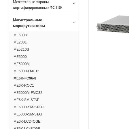
Межсетевые экраны
сертифицированные ФСТЭК
Магистральные
маршрутизаторы
ME6008
ME2001
ME5210S
ME5000
ME5000M
ME5000-FMC16
ME6K-FC96-8
ME6K-RCC1
ME5000M-FMC32
ME6K-SM-STAT
ME5000-SM-STAT2
ME5000-SM-STAT
ME6K-LC24CGE
ME6K-LC48XGE