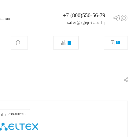
+7 (800)550-56-79
пания
sales@sgep-it.ru
0
0
СРАВНИТЬ