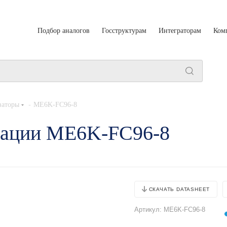
Подбор аналогов
Госструктурам
Интеграторам
Ком
-
заторы
ME6K-FC96-8
тации ME6K-FC96-8
СКАЧАТЬ DATASHEET
Артикул:
ME6K-FC96-8