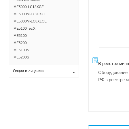
ME5000-LC18XGE
ME5000M-LC20XGE
ME5000M-LC8XLGE
ME5100 rev.X
ME5100
ME5200
MЕ5100S
ME5200S
В реестре мин
Опции и лицензии
Оборудование 
РФ в реестре 