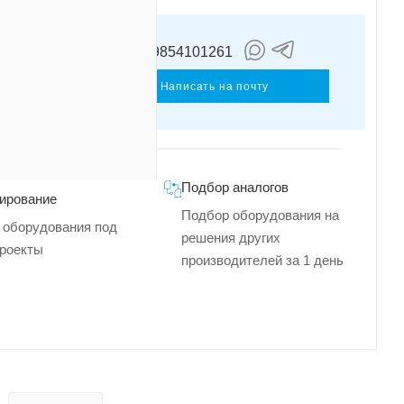
+79854101261
иленков
ергей
Написать на почту
Подбор аналогов
ирование
Подбор оборудования на
 оборудования под
решения других
роекты
производителей за 1 день