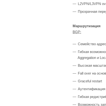
L2VPN/L3VPN o
Прозрачная пере
Маршрутизация
BGP:
Семейство адресо
Гибкая возможно
Aggregation и Loc
Высокая маcштаби
Fall over на осно
Graceful restart
Аутентификация
Гибкая редистри
Возможность зап