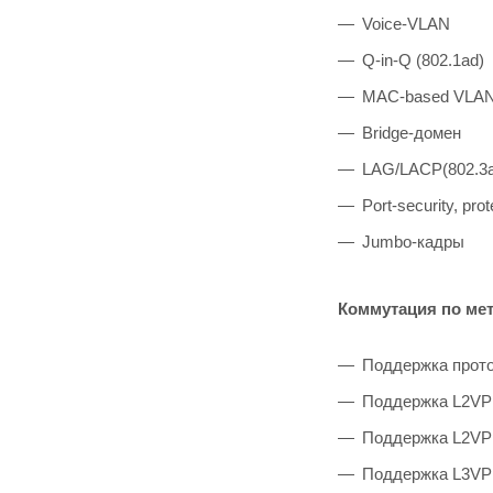
Voice-VLAN
Q-in-Q (802.1ad)
MAC-based VLA
Bridge-домен
LAG/LACP(802.3
Port-security, prot
Jumbo-кадры
Коммутация по ме
Поддержка прот
Поддержка L2V
Поддержка L2VPN
Поддержка L3VPN