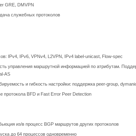
ver GRE, DMVPN
дача служебных протоколов
в: IPv4, IPv6, VPNv4, L2VPN, IPv4 label-unicast, Flow-spec
сть управления маршрутной информацией по атрибутам. Поддержк
al-AS
руемость и гибкость настройки: поддержка peer-group, dymanic ne
ве протокола BFD и Fast Error Peer Detection
бьюция из/в процесс BGP маршрутов других протоколов
уска до 64 процессов одновременно