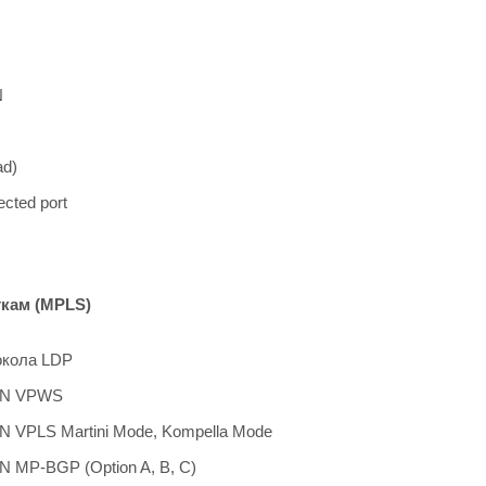
N
ad)
ected port
ткам (MPLS)
окола LDP
PN VPWS
 VPLS Martini Mode, Kompella Mode
 MP-BGP (Option A, B, C)