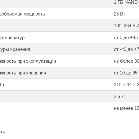
1 ГБ NAND 
ребляемая мощность
25 Вт
100–264 В 
 температур
от 0 до +45
туры хранения
от -40 до +
ажность при эксплуатации
не более 8
жность при хранении
от 10 до 95
Г)
310 × 44 × 
2,5 кг
не менее 15
ть