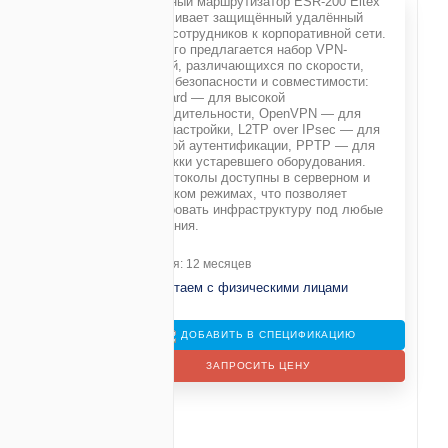
Сервисный маршрутизатор ESR-200 Eltex
обеспечивает защищённый удалённый
доступ сотрудников к корпоративной сети.
Для этого предлагается набор VPN-
T/1000BASE-X
решений, различающихся по скорости,
уровню безопасности и совместимости:
WireGuard — для высокой
производительности, OpenVPN — для
E-T (LAN/WAN)
гибкой настройки, L2TP over IPsec — для
надёжной аутентификации, PPTP — для
поддержки устаревшего оборудования.
B) -
1,94 Гбит/c
Все протоколы доступны в серверном и
 -
892 Мбит/c
клиентском режимах, что позволяет
адаптировать инфраструктуру под любые
бит/c
требования.
нкурентных
Гарантия: 12 месяцев
Не работаем с физическими лицами
ДОБАВИТЬ В СПЕЦИФИКАЦИЮ
ЗАПРОСИТЬ ЦЕНУ