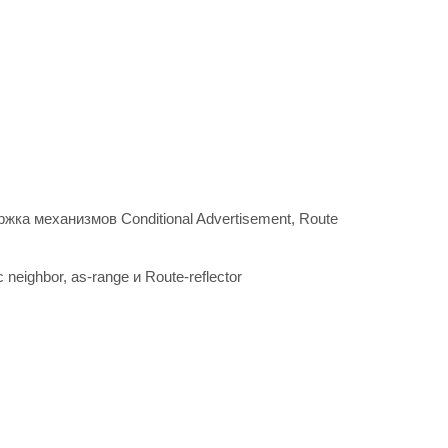
а механизмов Сonditional Advertisement, Route
ighbor, as-range и Route-reflector