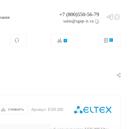
+7 (800)550-56-79
пания
sales@sgep-it.ru
0
0
Артикул:
ESR-200
СРАВНИТЬ