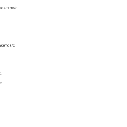
пакетов/с
акетов/с
с
с
0