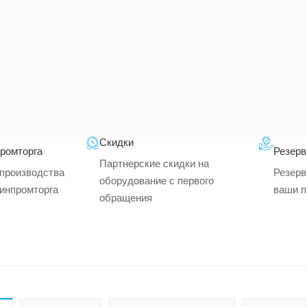
Ш
С
Скидки
промторга
Резерв
Партнерские скидки на
производства
Резерв
оборудование с первого
минпромторга
ваши п
обращения