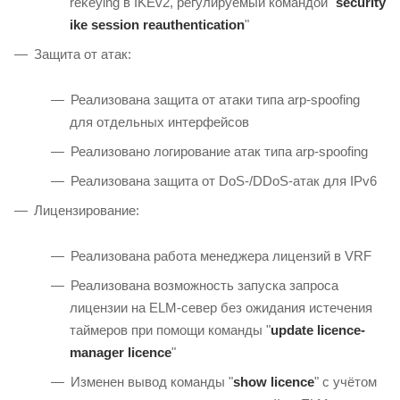
rekeying в IKEv2, регулируемый командой "
security
ike session reauthentication
"
Защита от атак:
Реализована защита от атаки типа arp-spoofing
для отдельных интерфейсов
Реализовано логирование атак типа arp-spoofing
Реализована защита от DoS-/DDoS-атак для IPv6
Лицензирование:
Реализована работа менеджера лицензий в VRF
Реализована возможность запуска запроса
лицензии на ELM-север без ожидания истечения
таймеров при помощи команды "
update licence-
manager licence
"
Изменен вывод команды "
show licence
" с учётом