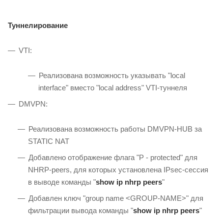
Туннелирование
VTI:
Реализована возможность указывать "local
interface" вместо "local address" VTI-туннеля
DMVPN:
Реализована возможность работы DMVPN-HUB за
STATIC NAT
Добавлено отображение флага "P - protected" для
NHRP-peers, для которых установлена IPsec-сессия
в выводе команды "
show ip nhrp peers
"
Добавлен ключ "group name <GROUP-NAME>" для
фильтрации вывода команды "
show ip nhrp peers
"