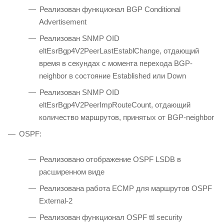
Реализован функционал BGP Conditional
Advertisement
Реализован SNMP OID
eltEsrBgp4V2PeerLastEstablChange, отдающий
время в секундах с момента перехода BGP-
neighbor в состояние Established или Down
Реализован SNMP OID
eltEsrBgp4V2PeerImpRouteCount, отдающий
количество маршрутов, принятых от BGP-neighbor
OSPF:
Реализовано отображение OSPF LSDB в
расширенном виде
Реализована работа ECMP для маршрутов OSPF
External-2
Реализован функционал OSPF ttl security