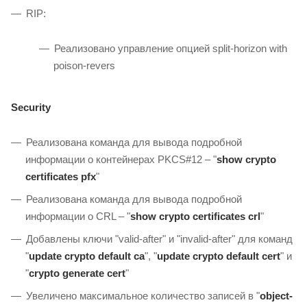
RIP:
Реализовано управление опцией split-horizon with
poison-revers
Security
Реализована команда для вывода подробной
информации о контейнерах PKCS#12 – "
show crypto
certificates pfx
"
Реализована команда для вывода подробной
информации о CRL – "
show crypto certificates crl
"
Добавлены ключи "valid-after" и "invalid-after" для команд
"
update crypto default ca
", "
update crypto default cert
" и
"
crypto generate cert
"
Увеличено максимальное количество записей в "
object-