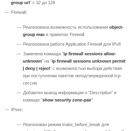
group url
" с 32 до 128
Firewall:
Реализована возможность использования
object-
group mac
в правилах Firewall
Реализована работа Application Firewall для IPv6
Заменена команда "
ip firewall sessions allow-
unknown
" на "
ip firewall sessions unknown permit
| deny | reject
" с возможностью выбора действия
при поступлении пакетов неподтвержденной tcp-
сессии
Добавлен вывод информации о "Description" в
команде "
show security zone-pair
"
IPsec:
Реализован режим make_before_break для