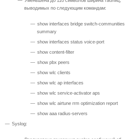
Уменьшена до 110 символов ширина таблиц,
выводимых по следующим командам:
show interfaces bridge switch-communities
summary
show interfaces status voice-port
show content-filter
show pbx peers
show wlc clients
show wlc ap interfaces
show wlc service-activator aps
show wlc airtune rrm optimization report
show aaa radius-servers
Syslog: