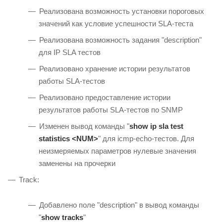
Реализована возможность установки пороговых
значений как условие успешности SLA-теста
Реализована возможность задания "description"
для IP SLA тестов
Реализовано хранение истории результатов
работы SLA-тестов
Реализовано предоставление истории
результатов работы SLA-тестов по SNMP
Изменен вывод команды "
show ip sla test
statistics <NUM>
" для icmp-echo-тестов. Для
неизмеряемых параметров нулевые значения
заменены на прочерки
Track:
Добавлено поле "description" в вывод команды
"
show tracks
"