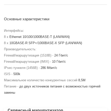
Основные характеристики
Интерфейсы:
8 x
Ethernet 10/100/1000BASE-T (LAN/WAN)
8 x
10GBASE-R SFP+/1000BASE-X SFP (LAN/WAN)
Производительность:
Firewall/маршрутизация (1518B) -
24 Гбит/c
Firewall/маршрутизация (IMIX) -
10 Гбит/c
IPsec-туннеля (1456В) -
286 Мбит/c
ISIS -
500k
Максимальное количество конкурентных сессий
8,5M
Питание -
до двух источников питания с возможностью горячей
замены
Сервисный маршрутизатор