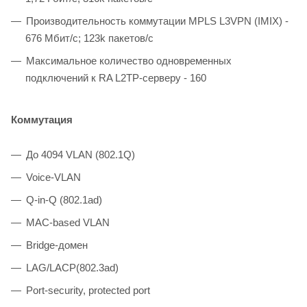
Производительность коммутации MPLS L3VPN (IMIX) -
676 Мбит/с; 123k пакетов/с
Максимальное количество одновременных
подключений к RA L2TP-серверу - 160
Коммутация
До 4094 VLAN (802.1Q)
Voice-VLAN
Q-in-Q (802.1ad)
MAC-based VLAN
Bridge-домен
LAG/LACP(802.3ad)
Port-security, protected port