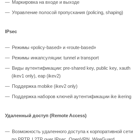
Маркировка на входе и выходе
Управление полосой пропускания (policing, shaping)
IPsec
Режимы «policy-based» и «route-based»
Режимы инкапсуляции: tunnel и transport
Виды аутентификации: pre-shared key, public key, xauth
(ikev1 only), eap (ikev2)
Поддержка mobike (ikev2 only)
Поддержка наборов ключей аутентификации ike ikering
Удаленный доступ (Remote Access)
Возможность удаленного доступа к корпоративной сети
по PPTP, L2TP over IPsec, OpenVPN, WireGuard