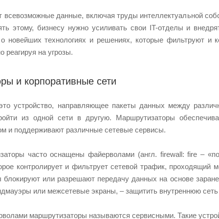
 всевозможные данные, включая труды интеллектуальной собс
ять этому, бизнесу нужно усиливать свои IT-отделы и внедр
 о новейших технологиях и решениях, которые фильтруют и 
о реагируя на угрозы.
ры и корпоративные сети
это устройство, направляющее пакеты данных между различн
ойти из одной сети в другую. Маршрутизаторы обеспечив
ом и поддерживают различные сетевые сервисы.
аторы часто оснащены файерволами (англ. firewall: fire – «по
орое контролирует и фильтрует сетевой трафик, проходящий 
 блокируют или разрешают передачу данных на основе заране
ндмауэры или межсетевые экраны, – защитить внутреннюю сеть 
олами маршрутизаторы называются сервисными. Такие устройст