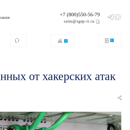
+7 (800)550-56-79
пания
sales@sgep-it.ru
0
0
нных от хакерских атак