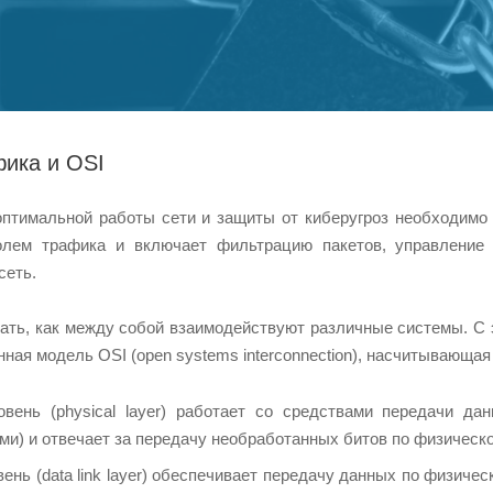
фика и OSI
птимальной работы сети и защиты от киберугроз необходимо
олем трафика и включает фильтрацию пакетов, управление 
сеть.
ать, как между собой взаимодействуют различные системы. С э
ная модель OSI (open systems interconnection), насчитывающая
овень (physical layer) работает со средствами передачи да
ми) и отвечает за передачу необработанных битов по физическо
ень (data link layer) обеспечивает передачу данных по физиче