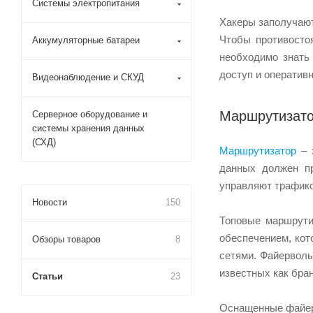
Системы электропитания
Хакеры заполучают
Чтобы противосто
Аккумуляторные батареи
необходимо знать
доступ и оперативн
Видеонаблюдение и СКУД
Маршрутизато
Серверное оборудование и
системы хранения данных
(СХД)
Маршрутизатор
– 
данных должен пр
управляют трафик
Новости
150
Топовые маршрутиз
обеспечением, кот
Обзоры товаров
8
сетями. Файерволы
известных как бра
Статьи
23
Оснащенные файерв