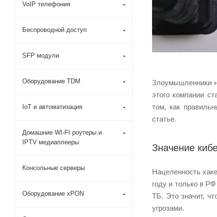
VoIP телефония
Беспроводной доступ
SFP модули
Оборудование TDM
Злоумышленники на
этого компании с
том, как правиль
IoT и автоматизация
статье.
Домашние WI-FI роутеры и
IPTV медиаплееры
Значение киб
Консольные серверы
Нацеленность хаке
году и только в Р
Оборудование xPON
ТБ. Это значит, ч
угрозами.