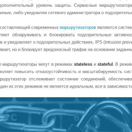
 дополнительный уровень защиты. Сервисные маршрутизатор
нные, либо уведомляя сетевого администратора о подозритель
 составляющей современных
маршрутизаторов
являются систем
ляют обнаруживать и блокировать подозрительные активности
к и уведомляет о подозрительных действиях. IPS (intrusion pr
ивает, но и блокирует вредоносный трафик на основании заданн
е маршрутизаторы могут в режимах
stateless
и
stateful
. В режи
воляет повысить отказоустойчивость и масштабируемость си
маршрутизатор отслеживает состояние соединений, обеспечи
один из этих режимов не является идеальным, все в зависимост