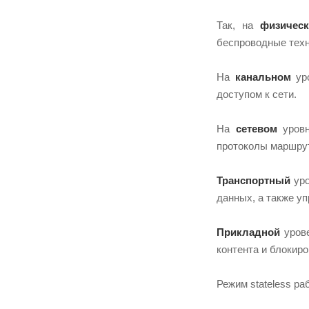
Так, на
физичес
беспроводные техн
На
канальном
уро
доступом к сети.
На
сетевом
уровн
протоколы маршрут
Транспортный
уро
данных, а также у
Прикладной
урове
контента и блокир
Режим stateless раб