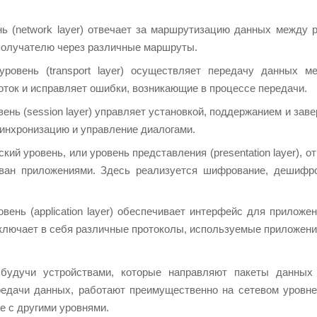
нь (network layer) отвечает за маршрутизацию данных между 
получателю через различные маршруты.
уровень (transport layer) осуществляет передачу данных 
оток и исправляет ошибки, возникающие в процессе передачи.
ень (session layer) управляет установкой, поддержанием и за
инхронизацию и управление диалогами.
кий уровень, или уровень представления (presentation layer), 
ван приложениями. Здесь реализуется шифрование, дешифр
вень (application layer) обеспечивает интерфейс для приложе
ключает в себя различные протоколы, используемые приложени
 будучи устройствами, которые направляют пакеты данны
едачи данных, работают преимущественно на сетевом уровне
е с другими уровнями.